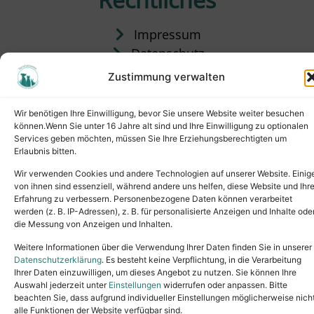
Impressum
Datenschutz
Satzung
Zustimmung verwalten
Vermittlung & Gebühren
Wir benötigen Ihre Einwilligung, bevor Sie unsere Website weiter besuchen
können.Wenn Sie unter 16 Jahre alt sind und Ihre Einwilligung zu optionalen
Services geben möchten, müssen Sie Ihre Erziehungsberechtigten um
Erlaubnis bitten.
Wir verwenden Cookies und andere Technologien auf unserer Website. Einig
von ihnen sind essenziell, während andere uns helfen, diese Website und Ihr
Erfahrung zu verbessern. Personenbezogene Daten können verarbeitet
werden (z. B. IP-Adressen), z. B. für personalisierte Anzeigen und Inhalte ode
die Messung von Anzeigen und Inhalten.
Tel.: (02631) 55356
buero@tierheim-neuwied.de
Weitere Informationen über die Verwendung Ihrer Daten finden Sie in unserer
Ludwigshof 1, 56567 Neuwied
Datenschutzerklärung
. Es besteht keine Verpflichtung, in die Verarbeitung
Ihrer Daten einzuwilligen, um dieses Angebot zu nutzen. Sie können Ihre
Copyright © 2024. All rights reserved.
Auswahl jederzeit unter
Einstellungen
widerrufen oder anpassen. Bitte
beachten Sie, dass aufgrund individueller Einstellungen möglicherweise nich
alle Funktionen der Website verfügbar sind.