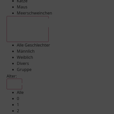
Katze
Maus
Meerschweinchen
Alle Geschlechter
Alle Geschlechter
Männlich
Weiblich
Divers
Gruppe
Alter:
Alle
Alle
0
1
2