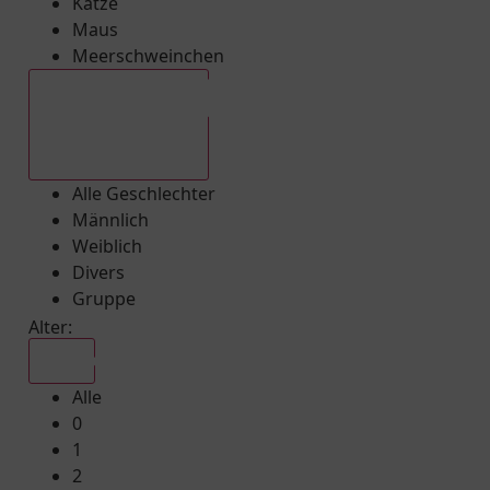
Katze
Maus
Meerschweinchen
Alle Geschlechter
Alle Geschlechter
Männlich
Weiblich
Divers
Gruppe
Alter:
Alle
Alle
0
1
2