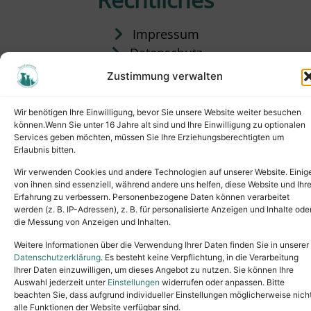
Impressum
Datenschutz
Satzung
Zustimmung verwalten
Vermittlung & Gebühren
Wir benötigen Ihre Einwilligung, bevor Sie unsere Website weiter besuchen
können.Wenn Sie unter 16 Jahre alt sind und Ihre Einwilligung zu optionalen
Services geben möchten, müssen Sie Ihre Erziehungsberechtigten um
Erlaubnis bitten.
Wir verwenden Cookies und andere Technologien auf unserer Website. Einig
von ihnen sind essenziell, während andere uns helfen, diese Website und Ihr
Erfahrung zu verbessern. Personenbezogene Daten können verarbeitet
werden (z. B. IP-Adressen), z. B. für personalisierte Anzeigen und Inhalte ode
die Messung von Anzeigen und Inhalten.
Tel.: (02631) 55356
buero@tierheim-neuwied.de
Weitere Informationen über die Verwendung Ihrer Daten finden Sie in unserer
Ludwigshof 1, 56567 Neuwied
Datenschutzerklärung
. Es besteht keine Verpflichtung, in die Verarbeitung
Ihrer Daten einzuwilligen, um dieses Angebot zu nutzen. Sie können Ihre
Copyright © 2024. All rights reserved.
Auswahl jederzeit unter
Einstellungen
widerrufen oder anpassen. Bitte
beachten Sie, dass aufgrund individueller Einstellungen möglicherweise nich
alle Funktionen der Website verfügbar sind.