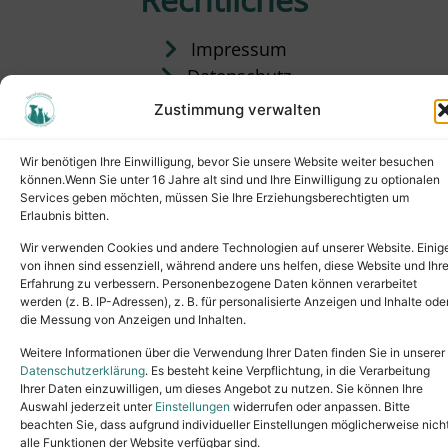
Impressum
Datenschutz
Satzung
Zustimmung verwalten
Vermittlung & Gebühren
Wir benötigen Ihre Einwilligung, bevor Sie unsere Website weiter besuchen
können.Wenn Sie unter 16 Jahre alt sind und Ihre Einwilligung zu optionalen
Services geben möchten, müssen Sie Ihre Erziehungsberechtigten um
Erlaubnis bitten.
Wir verwenden Cookies und andere Technologien auf unserer Website. Einig
von ihnen sind essenziell, während andere uns helfen, diese Website und Ihr
Erfahrung zu verbessern. Personenbezogene Daten können verarbeitet
werden (z. B. IP-Adressen), z. B. für personalisierte Anzeigen und Inhalte ode
die Messung von Anzeigen und Inhalten.
Tel.: (02631) 55356
buero@tierheim-neuwied.de
Weitere Informationen über die Verwendung Ihrer Daten finden Sie in unserer
Ludwigshof 1, 56567 Neuwied
Datenschutzerklärung
. Es besteht keine Verpflichtung, in die Verarbeitung
Ihrer Daten einzuwilligen, um dieses Angebot zu nutzen. Sie können Ihre
Copyright © 2024. All rights reserved.
Auswahl jederzeit unter
Einstellungen
widerrufen oder anpassen. Bitte
beachten Sie, dass aufgrund individueller Einstellungen möglicherweise nich
alle Funktionen der Website verfügbar sind.