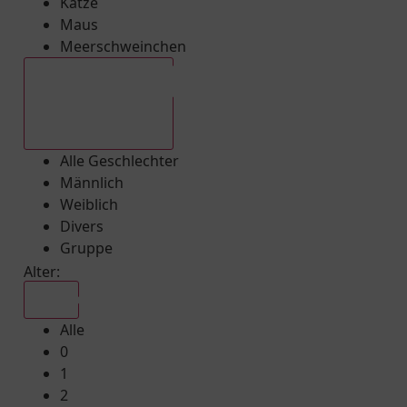
Katze
Maus
Meerschweinchen
Alle Geschlechter
Alle Geschlechter
Männlich
Weiblich
Divers
Gruppe
Alter:
Alle
Alle
0
1
2