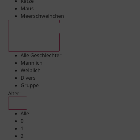
Katze
Maus
Meerschweinchen
Alle Geschlechter
Alle Geschlechter
Männlich
Weiblich
Divers
Gruppe
Alter:
Alle
Alle
0
1
2