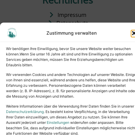
Impressum
Datenschutz
Satzung
Zustimmung verwalten
Vermittlung & Gebühren
Wir benötigen Ihre Einwilligung, bevor Sie unsere Website weiter besuchen
können.Wenn Sie unter 16 Jahre alt sind und Ihre Einwilligung zu optionalen
Services geben möchten, müssen Sie Ihre Erziehungsberechtigten um
Erlaubnis bitten.
Wir verwenden Cookies und andere Technologien auf unserer Website. Einig
von ihnen sind essenziell, während andere uns helfen, diese Website und Ihr
Erfahrung zu verbessern. Personenbezogene Daten können verarbeitet
werden (z. B. IP-Adressen), z. B. für personalisierte Anzeigen und Inhalte ode
die Messung von Anzeigen und Inhalten.
Tel.: (02631) 55356
buero@tierheim-neuwied.de
Weitere Informationen über die Verwendung Ihrer Daten finden Sie in unserer
Ludwigshof 1, 56567 Neuwied
Datenschutzerklärung
. Es besteht keine Verpflichtung, in die Verarbeitung
Ihrer Daten einzuwilligen, um dieses Angebot zu nutzen. Sie können Ihre
Copyright © 2024. All rights reserved.
Auswahl jederzeit unter
Einstellungen
widerrufen oder anpassen. Bitte
beachten Sie, dass aufgrund individueller Einstellungen möglicherweise nich
alle Funktionen der Website verfügbar sind.