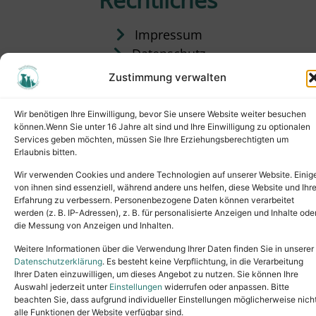
Impressum
Datenschutz
Satzung
Zustimmung verwalten
Vermittlung & Gebühren
Wir benötigen Ihre Einwilligung, bevor Sie unsere Website weiter besuchen
können.Wenn Sie unter 16 Jahre alt sind und Ihre Einwilligung zu optionalen
Services geben möchten, müssen Sie Ihre Erziehungsberechtigten um
Erlaubnis bitten.
Wir verwenden Cookies und andere Technologien auf unserer Website. Einig
von ihnen sind essenziell, während andere uns helfen, diese Website und Ihr
Erfahrung zu verbessern. Personenbezogene Daten können verarbeitet
werden (z. B. IP-Adressen), z. B. für personalisierte Anzeigen und Inhalte ode
die Messung von Anzeigen und Inhalten.
Tel.: (02631) 55356
buero@tierheim-neuwied.de
Weitere Informationen über die Verwendung Ihrer Daten finden Sie in unserer
Ludwigshof 1, 56567 Neuwied
Datenschutzerklärung
. Es besteht keine Verpflichtung, in die Verarbeitung
Ihrer Daten einzuwilligen, um dieses Angebot zu nutzen. Sie können Ihre
Copyright © 2024. All rights reserved.
Auswahl jederzeit unter
Einstellungen
widerrufen oder anpassen. Bitte
beachten Sie, dass aufgrund individueller Einstellungen möglicherweise nich
alle Funktionen der Website verfügbar sind.