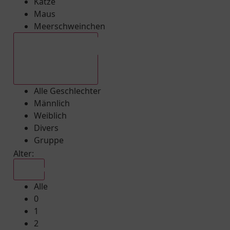
Katze
Maus
Meerschweinchen
Alle Geschlechter
Alle Geschlechter
Männlich
Weiblich
Divers
Gruppe
Alter:
Alle
Alle
0
1
2