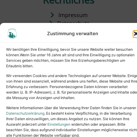
Impressum
Datenschutz
Satzung
Zustimmung verwalten
Vermittlung & Gebühren
Wir benötigen Ihre Einwilligung, bevor Sie unsere Website weiter besuchen
können.Wenn Sie unter 16 Jahre alt sind und Ihre Einwilligung zu optionalen
Services geben möchten, müssen Sie Ihre Erziehungsberechtigten um
Erlaubnis bitten.
Wir verwenden Cookies und andere Technologien auf unserer Website. Einig
von ihnen sind essenziell, während andere uns helfen, diese Website und Ihr
Erfahrung zu verbessern. Personenbezogene Daten können verarbeitet
werden (z. B. IP-Adressen), z. B. für personalisierte Anzeigen und Inhalte ode
die Messung von Anzeigen und Inhalten.
Tel.: (02631) 55356
buero@tierheim-neuwied.de
Weitere Informationen über die Verwendung Ihrer Daten finden Sie in unserer
Ludwigshof 1, 56567 Neuwied
Datenschutzerklärung
. Es besteht keine Verpflichtung, in die Verarbeitung
Ihrer Daten einzuwilligen, um dieses Angebot zu nutzen. Sie können Ihre
Copyright © 2024. All rights reserved.
Auswahl jederzeit unter
Einstellungen
widerrufen oder anpassen. Bitte
beachten Sie, dass aufgrund individueller Einstellungen möglicherweise nich
alle Funktionen der Website verfügbar sind.