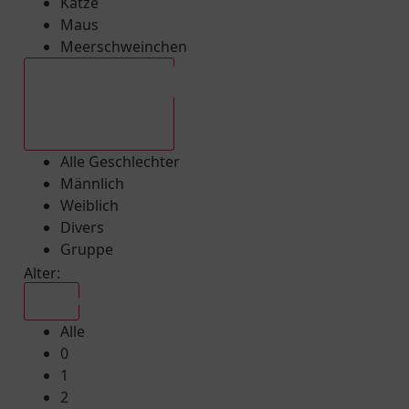
Katze
Maus
Meerschweinchen
Alle Geschlechter
Alle Geschlechter
Männlich
Weiblich
Divers
Gruppe
Alter:
Alle
Alle
0
1
2