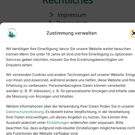
Impressum
Datenschutz
Satzung
Zustimmung verwalten
Vermittlung & Gebühren
Wir benötigen Ihre Einwilligung, bevor Sie unsere Website weiter besuchen
können.Wenn Sie unter 16 Jahre alt sind und Ihre Einwilligung zu optionalen
Services geben möchten, müssen Sie Ihre Erziehungsberechtigten um
Erlaubnis bitten.
Wir verwenden Cookies und andere Technologien auf unserer Website. Einig
von ihnen sind essenziell, während andere uns helfen, diese Website und Ihr
Erfahrung zu verbessern. Personenbezogene Daten können verarbeitet
werden (z. B. IP-Adressen), z. B. für personalisierte Anzeigen und Inhalte ode
die Messung von Anzeigen und Inhalten.
Tel.: (02631) 55356
buero@tierheim-neuwied.de
Weitere Informationen über die Verwendung Ihrer Daten finden Sie in unserer
Ludwigshof 1, 56567 Neuwied
Datenschutzerklärung
. Es besteht keine Verpflichtung, in die Verarbeitung
Ihrer Daten einzuwilligen, um dieses Angebot zu nutzen. Sie können Ihre
Copyright © 2024. All rights reserved.
Auswahl jederzeit unter
Einstellungen
widerrufen oder anpassen. Bitte
beachten Sie, dass aufgrund individueller Einstellungen möglicherweise nich
alle Funktionen der Website verfügbar sind.