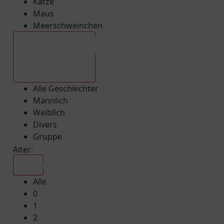
Katze
Maus
Meerschweinchen
Alle Geschlechter
Alle Geschlechter
Männlich
Weiblich
Divers
Gruppe
Alter:
Alle
Alle
0
1
2