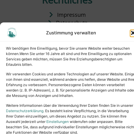
Impressum
Datenschutz
Satzung
Zustimmung verwalten
Vermittlung & Gebühren
Wir benötigen Ihre Einwilligung, bevor Sie unsere Website weiter besuchen
können.Wenn Sie unter 16 Jahre alt sind und Ihre Einwilligung zu optionalen
Services geben möchten, müssen Sie Ihre Erziehungsberechtigten um
Erlaubnis bitten.
Wir verwenden Cookies und andere Technologien auf unserer Website. Einig
von ihnen sind essenziell, während andere uns helfen, diese Website und Ihr
Erfahrung zu verbessern. Personenbezogene Daten können verarbeitet
werden (z. B. IP-Adressen), z. B. für personalisierte Anzeigen und Inhalte ode
die Messung von Anzeigen und Inhalten.
Tel.: (02631) 55356
buero@tierheim-neuwied.de
Weitere Informationen über die Verwendung Ihrer Daten finden Sie in unserer
Ludwigshof 1, 56567 Neuwied
Datenschutzerklärung
. Es besteht keine Verpflichtung, in die Verarbeitung
Ihrer Daten einzuwilligen, um dieses Angebot zu nutzen. Sie können Ihre
Copyright © 2024. All rights reserved.
Auswahl jederzeit unter
Einstellungen
widerrufen oder anpassen. Bitte
beachten Sie, dass aufgrund individueller Einstellungen möglicherweise nich
alle Funktionen der Website verfügbar sind.