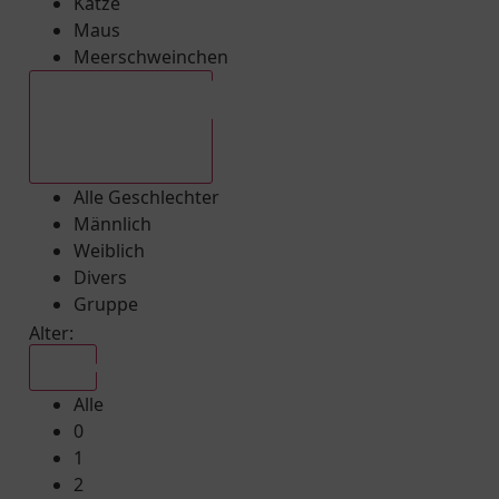
Katze
Maus
Meerschweinchen
Alle Geschlechter
Alle Geschlechter
Männlich
Weiblich
Divers
Gruppe
Alter:
Alle
Alle
0
1
2