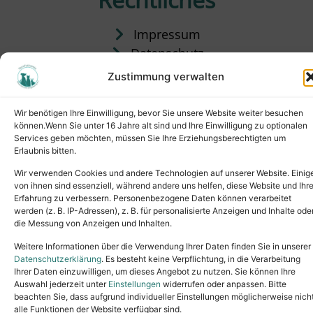
Impressum
Datenschutz
Satzung
Zustimmung verwalten
Vermittlung & Gebühren
Wir benötigen Ihre Einwilligung, bevor Sie unsere Website weiter besuchen
können.Wenn Sie unter 16 Jahre alt sind und Ihre Einwilligung zu optionalen
Services geben möchten, müssen Sie Ihre Erziehungsberechtigten um
Erlaubnis bitten.
Wir verwenden Cookies und andere Technologien auf unserer Website. Einig
von ihnen sind essenziell, während andere uns helfen, diese Website und Ihr
Erfahrung zu verbessern. Personenbezogene Daten können verarbeitet
werden (z. B. IP-Adressen), z. B. für personalisierte Anzeigen und Inhalte ode
die Messung von Anzeigen und Inhalten.
Tel.: (02631) 55356
buero@tierheim-neuwied.de
Weitere Informationen über die Verwendung Ihrer Daten finden Sie in unserer
Ludwigshof 1, 56567 Neuwied
Datenschutzerklärung
. Es besteht keine Verpflichtung, in die Verarbeitung
Ihrer Daten einzuwilligen, um dieses Angebot zu nutzen. Sie können Ihre
Copyright © 2024. All rights reserved.
Auswahl jederzeit unter
Einstellungen
widerrufen oder anpassen. Bitte
beachten Sie, dass aufgrund individueller Einstellungen möglicherweise nich
alle Funktionen der Website verfügbar sind.