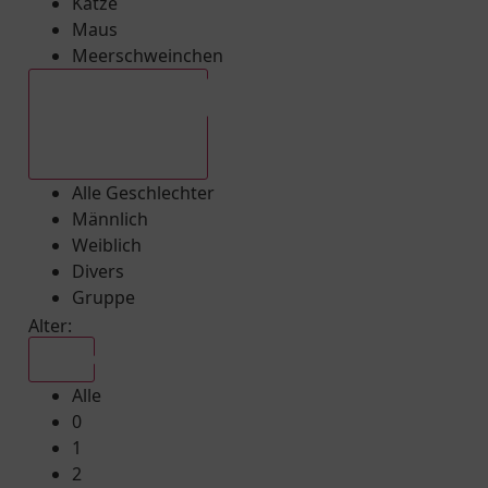
Katze
Maus
Meerschweinchen
Alle Geschlechter
Alle Geschlechter
Männlich
Weiblich
Divers
Gruppe
Alter:
Alle
Alle
0
1
2