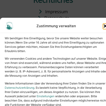
Impressum
Datenschutz
Satzung
Zustimmung verwalten
Vermittlung & Gebühren
Wir benötigen Ihre Einwilligung, bevor Sie unsere Website weiter besuchen
können.Wenn Sie unter 16 Jahre alt sind und Ihre Einwilligung zu optionalen
Services geben möchten, müssen Sie Ihre Erziehungsberechtigten um
Erlaubnis bitten.
Wir verwenden Cookies und andere Technologien auf unserer Website. Einig
von ihnen sind essenziell, während andere uns helfen, diese Website und Ihr
Erfahrung zu verbessern. Personenbezogene Daten können verarbeitet
werden (z. B. IP-Adressen), z. B. für personalisierte Anzeigen und Inhalte ode
die Messung von Anzeigen und Inhalten.
Tel.: (02631) 55356
buero@tierheim-neuwied.de
Weitere Informationen über die Verwendung Ihrer Daten finden Sie in unserer
Ludwigshof 1, 56567 Neuwied
Datenschutzerklärung
. Es besteht keine Verpflichtung, in die Verarbeitung
Ihrer Daten einzuwilligen, um dieses Angebot zu nutzen. Sie können Ihre
Copyright © 2024. All rights reserved.
Auswahl jederzeit unter
Einstellungen
widerrufen oder anpassen. Bitte
beachten Sie, dass aufgrund individueller Einstellungen möglicherweise nich
alle Funktionen der Website verfügbar sind.