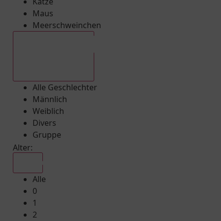
Katze
Maus
Meerschweinchen
Alle Geschlechter
Alle Geschlechter
Männlich
Weiblich
Divers
Gruppe
Alter:
Alle
Alle
0
1
2