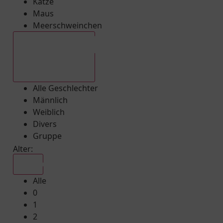
Katze
Maus
Meerschweinchen
Alle Geschlechter
Alle Geschlechter
Männlich
Weiblich
Divers
Gruppe
Alter:
Alle
Alle
0
1
2