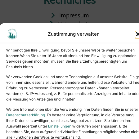
Impressum
Datenschutz
Satzung
Zustimmung verwalten
Vermittlung & Gebühren
Wir benötigen Ihre Einwilligung, bevor Sie unsere Website weiter besuchen
können.Wenn Sie unter 16 Jahre alt sind und Ihre Einwilligung zu optionalen
Services geben möchten, müssen Sie Ihre Erziehungsberechtigten um
Erlaubnis bitten.
Wir verwenden Cookies und andere Technologien auf unserer Website. Einig
von ihnen sind essenziell, während andere uns helfen, diese Website und Ihr
Erfahrung zu verbessern. Personenbezogene Daten können verarbeitet
werden (z. B. IP-Adressen), z. B. für personalisierte Anzeigen und Inhalte ode
die Messung von Anzeigen und Inhalten.
Tel.: (02631) 55356
buero@tierheim-neuwied.de
Weitere Informationen über die Verwendung Ihrer Daten finden Sie in unserer
Ludwigshof 1, 56567 Neuwied
Datenschutzerklärung
. Es besteht keine Verpflichtung, in die Verarbeitung
Ihrer Daten einzuwilligen, um dieses Angebot zu nutzen. Sie können Ihre
Copyright © 2024. All rights reserved.
Auswahl jederzeit unter
Einstellungen
widerrufen oder anpassen. Bitte
beachten Sie, dass aufgrund individueller Einstellungen möglicherweise nich
alle Funktionen der Website verfügbar sind.