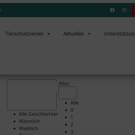
e
Tierschutzverein
Aktuelles
Unterstützun
Alter:
Alle
Alle
Alle Geschlechter
0
Alle Geschlechter
1
Männlich
2
Weiblich
3