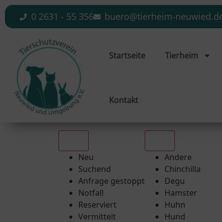
0 2631 - 55 356
buero@tierheim-neuwied.d
Startseite
Tierheim
Kontakt
Alle
Alle
Neu
Andere
Suchend
Chinchilla
Anfrage gestoppt
Degu
Notfall
Hamster
Reserviert
Huhn
Vermittelt
Hund