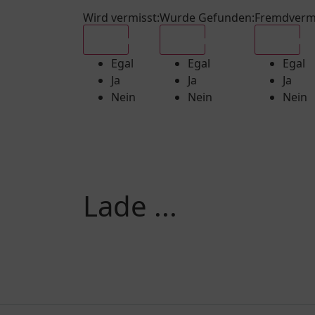
Wird vermisst
:
Wurde Gefunden
:
Fremdverm
Egal
Egal
Egal
Egal
Egal
Egal
Ja
Ja
Ja
Nein
Nein
Nein
Lade ...