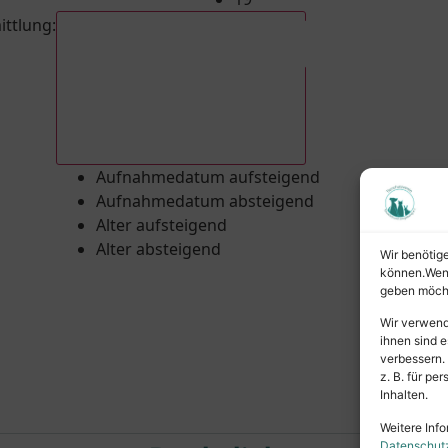
ittlung
:
Aufnahmedatum absteigend
Aufnahmedatum aufsteigend
Aufnahmedatum absteigend
Alter aufsteigend
Alter absteigend
Wir benötig
können.Wenn 
geben möcht
Wir verwend
ihnen sind e
verbessern.
z. B. für p
Inhalten.
Weitere Info
Datenschut