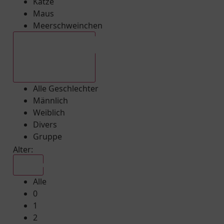
Katze
Maus
Meerschweinchen
Alle Geschlechter
Alle Geschlechter
Männlich
Weiblich
Divers
Gruppe
Alter:
Alle
Alle
0
1
2