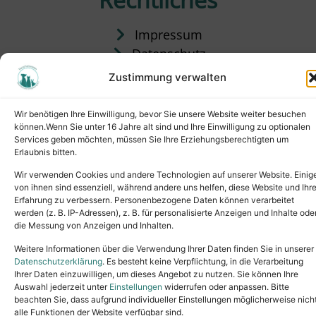
Impressum
Datenschutz
Satzung
Zustimmung verwalten
Vermittlung & Gebühren
Wir benötigen Ihre Einwilligung, bevor Sie unsere Website weiter besuchen
können.Wenn Sie unter 16 Jahre alt sind und Ihre Einwilligung zu optionalen
Services geben möchten, müssen Sie Ihre Erziehungsberechtigten um
Erlaubnis bitten.
Wir verwenden Cookies und andere Technologien auf unserer Website. Einig
von ihnen sind essenziell, während andere uns helfen, diese Website und Ihr
Erfahrung zu verbessern. Personenbezogene Daten können verarbeitet
werden (z. B. IP-Adressen), z. B. für personalisierte Anzeigen und Inhalte ode
die Messung von Anzeigen und Inhalten.
Tel.: (02631) 55356
buero@tierheim-neuwied.de
Weitere Informationen über die Verwendung Ihrer Daten finden Sie in unserer
Ludwigshof 1, 56567 Neuwied
Datenschutzerklärung
. Es besteht keine Verpflichtung, in die Verarbeitung
Ihrer Daten einzuwilligen, um dieses Angebot zu nutzen. Sie können Ihre
Copyright © 2024. All rights reserved.
Auswahl jederzeit unter
Einstellungen
widerrufen oder anpassen. Bitte
beachten Sie, dass aufgrund individueller Einstellungen möglicherweise nich
alle Funktionen der Website verfügbar sind.