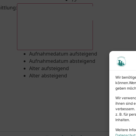
ittlung
:
Aufnahmedatum absteigend
Aufnahmedatum aufsteigend
Aufnahmedatum absteigend
Alter aufsteigend
Alter absteigend
Wir benötig
können.Wenn 
geben möcht
Wir verwend
ihnen sind e
verbessern.
z. B. für p
Inhalten.
Weitere Info
Datenschut