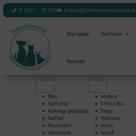
0 2631 - 55 356
buero@tierheim-neuwied.d
Startseite
Tierheim
Kontakt
Alle
Alle
Neu
Andere
Suchend
Chinchilla
Anfrage gestoppt
Degu
Notfall
Hamster
Reserviert
Huhn
Vermittelt
Hund