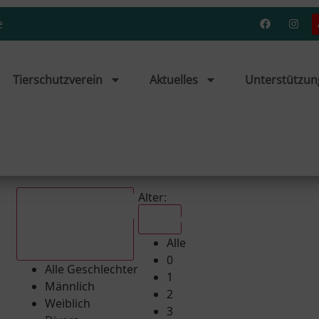
e
Tierschutzverein
Aktuelles
Unterstützun
Alter:
Alle
Alle
Alle Geschlechter
0
Alle Geschlechter
1
Männlich
2
Weiblich
3