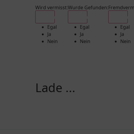
Wird vermisst
:
Wurde Gefunden
:
Fremdverm
Egal
Egal
Egal
Egal
Egal
Egal
Ja
Ja
Ja
Nein
Nein
Nein
Lade ...