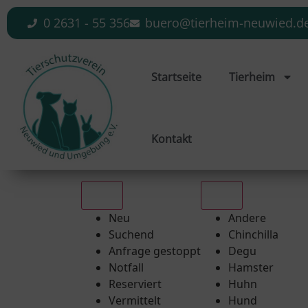
0 2631 - 55 356
buero@tierheim-neuwied.d
Startseite
Tierheim
Kontakt
Alle
Alle
Neu
Andere
Suchend
Chinchilla
Anfrage gestoppt
Degu
Notfall
Hamster
Reserviert
Huhn
Vermittelt
Hund