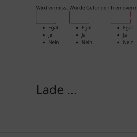
Wird vermisst
:
Wurde Gefunden
:
Fremdverm
Egal
Egal
Egal
Egal
Egal
Egal
Ja
Ja
Ja
Nein
Nein
Nein
Lade ...