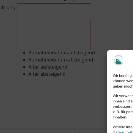
ittlung
:
Aufnahmedatum absteigend
Aufnahmedatum aufsteigend
Aufnahmedatum absteigend
Alter aufsteigend
Alter absteigend
Wir benötig
können.Wenn 
geben möcht
Wir verwend
ihnen sind e
verbessern.
z. B. für p
Inhalten.
Weitere Info
Datenschut