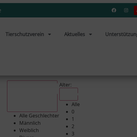
e
Tierschutzverein
Aktuelles
Unterstützun
Alter:
Alle
Alle
Alle Geschlechter
0
Alle Geschlechter
1
Männlich
2
Weiblich
3