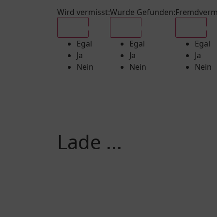
Wird vermisst
:
Wurde Gefunden
:
Fremdverm
Egal
Egal
Egal
Egal
Egal
Egal
Ja
Ja
Ja
Nein
Nein
Nein
Lade ...