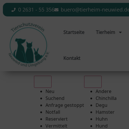
0 2631 - 55 356
buero@tierheim-neuwied.d
Startseite
Tierheim
Kontakt
Alle
Alle
Neu
Andere
Suchend
Chinchilla
Anfrage gestoppt
Degu
Notfall
Hamster
Reserviert
Huhn
Vermittelt
Hund