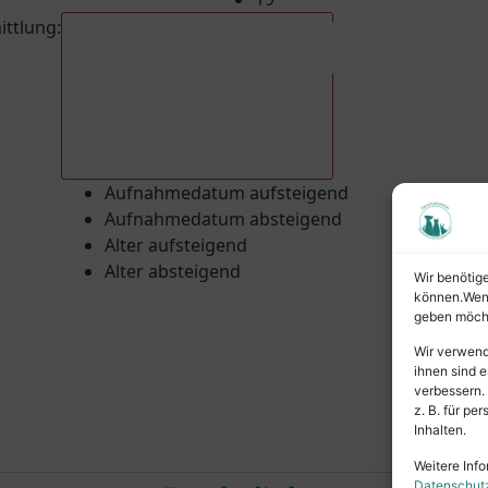
ittlung
:
Aufnahmedatum absteigend
Aufnahmedatum aufsteigend
Aufnahmedatum absteigend
Alter aufsteigend
Alter absteigend
Wir benötig
können.Wenn 
geben möcht
Wir verwend
ihnen sind e
verbessern.
z. B. für p
Inhalten.
Weitere Info
Datenschut