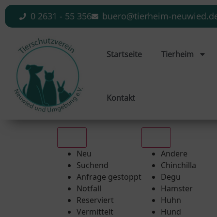
0 2631 - 55 356
buero@tierheim-neuwied.d
Startseite
Tierheim
Kontakt
Alle
Alle
Neu
Andere
Suchend
Chinchilla
Anfrage gestoppt
Degu
Notfall
Hamster
Reserviert
Huhn
Vermittelt
Hund