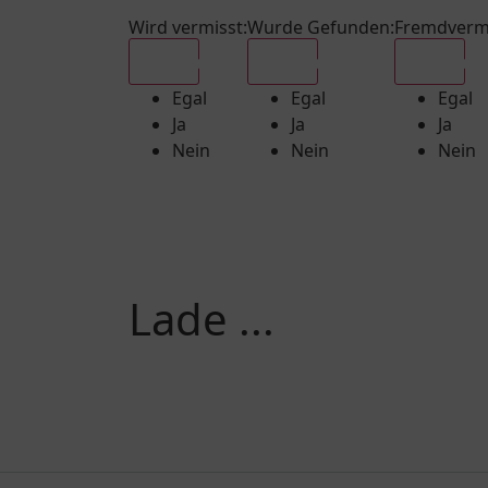
Wird vermisst
:
Wurde Gefunden
:
Fremdverm
Egal
Egal
Egal
Egal
Egal
Egal
Ja
Ja
Ja
Nein
Nein
Nein
Lade ...