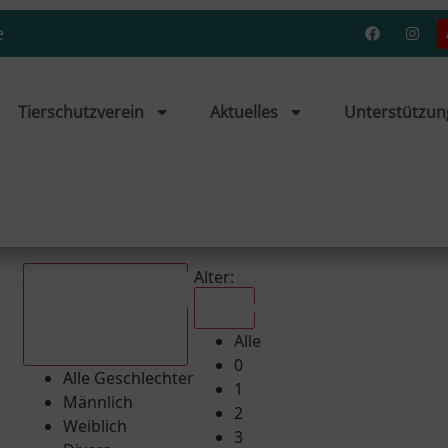
e
Tierschutzverein
Aktuelles
Unterstützun
Alter:
Alle
Alle
Alle Geschlechter
0
Alle Geschlechter
1
Männlich
2
Weiblich
3