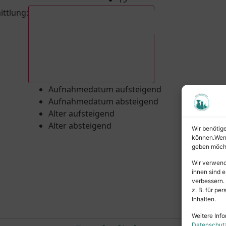
ittlung
:
Aufnahmedatum absteigend
Aufnahmedatum aufsteigend
Aufnahmedatum absteigend
Alter aufsteigend
Alter absteigend
Wir benötig
können.Wenn 
geben möcht
Wir verwend
ihnen sind e
verbessern.
z. B. für p
Inhalten.
Weitere Info
Datenschut