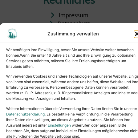
Impressum
Datenschutz
Satzung
Zustimmung verwalten
Vermittlung & Gebühren
Wir benötigen Ihre Einwilligung, bevor Sie unsere Website weiter besuchen
können.Wenn Sie unter 16 Jahre alt sind und Ihre Einwilligung zu optionalen
Services geben möchten, müssen Sie Ihre Erziehungsberechtigten um
Erlaubnis bitten.
Wir verwenden Cookies und andere Technologien auf unserer Website. Einig
von ihnen sind essenziell, während andere uns helfen, diese Website und Ihr
Erfahrung zu verbessern. Personenbezogene Daten können verarbeitet
werden (z. B. IP-Adressen), z. B. für personalisierte Anzeigen und Inhalte ode
die Messung von Anzeigen und Inhalten.
Tel.: (02631) 55356
buero@tierheim-neuwied.de
Weitere Informationen über die Verwendung Ihrer Daten finden Sie in unserer
Ludwigshof 1, 56567 Neuwied
Datenschutzerklärung
. Es besteht keine Verpflichtung, in die Verarbeitung
Ihrer Daten einzuwilligen, um dieses Angebot zu nutzen. Sie können Ihre
Copyright © 2024. All rights reserved.
Auswahl jederzeit unter
Einstellungen
widerrufen oder anpassen. Bitte
beachten Sie, dass aufgrund individueller Einstellungen möglicherweise nich
alle Funktionen der Website verfügbar sind.