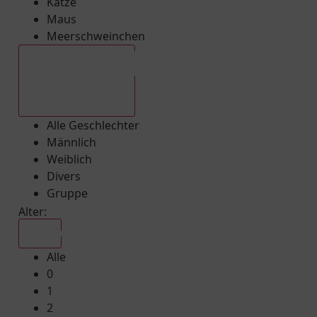
Katze
Maus
Meerschweinchen
Alle Geschlechter
Alle Geschlechter
Männlich
Weiblich
Divers
Gruppe
Alter:
Alle
Alle
0
1
2