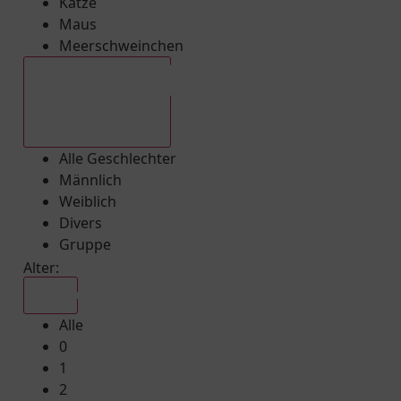
Katze
Maus
Meerschweinchen
Alle Geschlechter
Alle Geschlechter
Männlich
Weiblich
Divers
Gruppe
Alter:
Alle
Alle
0
1
2