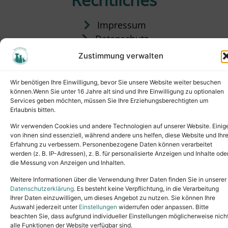
Impressum
Datenschutz
Satzung
Zustimmung verwalten
Vermittlung & Gebühren
Wir benötigen Ihre Einwilligung, bevor Sie unsere Website weiter besuchen
können.Wenn Sie unter 16 Jahre alt sind und Ihre Einwilligung zu optionalen
Services geben möchten, müssen Sie Ihre Erziehungsberechtigten um
Erlaubnis bitten.
Wir verwenden Cookies und andere Technologien auf unserer Website. Einig
von ihnen sind essenziell, während andere uns helfen, diese Website und Ihr
Erfahrung zu verbessern. Personenbezogene Daten können verarbeitet
werden (z. B. IP-Adressen), z. B. für personalisierte Anzeigen und Inhalte ode
die Messung von Anzeigen und Inhalten.
Tel.: (02631) 55356
buero@tierheim-neuwied.de
Weitere Informationen über die Verwendung Ihrer Daten finden Sie in unserer
Ludwigshof 1, 56567 Neuwied
Datenschutzerklärung
. Es besteht keine Verpflichtung, in die Verarbeitung
Ihrer Daten einzuwilligen, um dieses Angebot zu nutzen. Sie können Ihre
Copyright © 2024. All rights reserved.
Auswahl jederzeit unter
Einstellungen
widerrufen oder anpassen. Bitte
beachten Sie, dass aufgrund individueller Einstellungen möglicherweise nich
alle Funktionen der Website verfügbar sind.