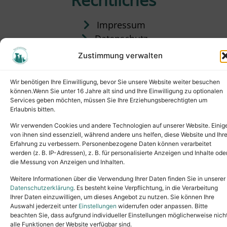
Impressum
Datenschutz
Satzung
Zustimmung verwalten
Vermittlung & Gebühren
Wir benötigen Ihre Einwilligung, bevor Sie unsere Website weiter besuchen
können.Wenn Sie unter 16 Jahre alt sind und Ihre Einwilligung zu optionalen
Services geben möchten, müssen Sie Ihre Erziehungsberechtigten um
Erlaubnis bitten.
Wir verwenden Cookies und andere Technologien auf unserer Website. Einig
von ihnen sind essenziell, während andere uns helfen, diese Website und Ihr
Erfahrung zu verbessern. Personenbezogene Daten können verarbeitet
werden (z. B. IP-Adressen), z. B. für personalisierte Anzeigen und Inhalte ode
die Messung von Anzeigen und Inhalten.
Tel.: (02631) 55356
buero@tierheim-neuwied.de
Weitere Informationen über die Verwendung Ihrer Daten finden Sie in unserer
Ludwigshof 1, 56567 Neuwied
Datenschutzerklärung
. Es besteht keine Verpflichtung, in die Verarbeitung
Ihrer Daten einzuwilligen, um dieses Angebot zu nutzen. Sie können Ihre
Copyright © 2024. All rights reserved.
Auswahl jederzeit unter
Einstellungen
widerrufen oder anpassen. Bitte
beachten Sie, dass aufgrund individueller Einstellungen möglicherweise nich
alle Funktionen der Website verfügbar sind.