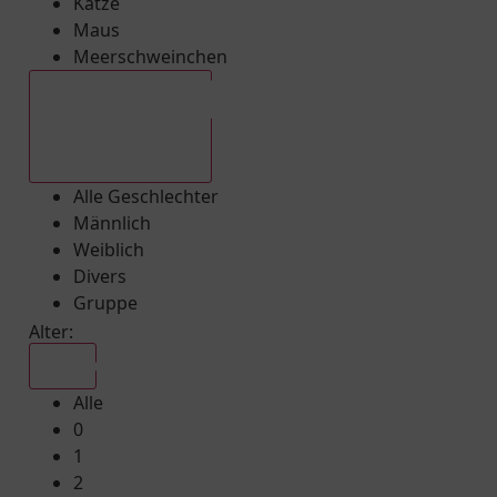
Katze
Maus
Meerschweinchen
Alle Geschlechter
Alle Geschlechter
Männlich
Weiblich
Divers
Gruppe
Alter:
Alle
Alle
0
1
2