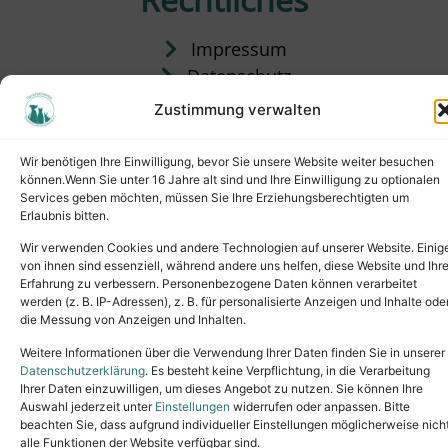
Impressum
Datenschutz
Satzung
Zustimmung verwalten
Vermittlung & Gebühren
Wir benötigen Ihre Einwilligung, bevor Sie unsere Website weiter besuchen
können.Wenn Sie unter 16 Jahre alt sind und Ihre Einwilligung zu optionalen
Services geben möchten, müssen Sie Ihre Erziehungsberechtigten um
Erlaubnis bitten.
Wir verwenden Cookies und andere Technologien auf unserer Website. Einig
von ihnen sind essenziell, während andere uns helfen, diese Website und Ihr
Erfahrung zu verbessern. Personenbezogene Daten können verarbeitet
werden (z. B. IP-Adressen), z. B. für personalisierte Anzeigen und Inhalte ode
die Messung von Anzeigen und Inhalten.
Tel.: (02631) 55356
buero@tierheim-neuwied.de
Weitere Informationen über die Verwendung Ihrer Daten finden Sie in unserer
Ludwigshof 1, 56567 Neuwied
Datenschutzerklärung
. Es besteht keine Verpflichtung, in die Verarbeitung
Ihrer Daten einzuwilligen, um dieses Angebot zu nutzen. Sie können Ihre
Copyright © 2024. All rights reserved.
Auswahl jederzeit unter
Einstellungen
widerrufen oder anpassen. Bitte
beachten Sie, dass aufgrund individueller Einstellungen möglicherweise nich
alle Funktionen der Website verfügbar sind.