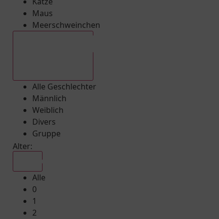
Katze
Maus
Meerschweinchen
Alle Geschlechter
Alle Geschlechter
Männlich
Weiblich
Divers
Gruppe
Alter:
Alle
Alle
0
1
2