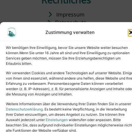
Impressum
Datenschutz
Satzung
Zustimmung verwalten
Vermittlung & Gebühren
Wir benötigen Ihre Einwilligung, bevor Sie unsere Website weiter besuchen
können.Wenn Sie unter 16 Jahre alt sind und Ihre Einwilligung zu optionalen
Services geben möchten, müssen Sie Ihre Erziehungsberechtigten um
Erlaubnis bitten.
Wir verwenden Cookies und andere Technologien auf unserer Website. Einig
von ihnen sind essenziell, während andere uns helfen, diese Website und Ihr
Erfahrung zu verbessern. Personenbezogene Daten können verarbeitet
werden (z. B. IP-Adressen), z. B. für personalisierte Anzeigen und Inhalte ode
die Messung von Anzeigen und Inhalten.
Tel.: (02631) 55356
buero@tierheim-neuwied.de
Weitere Informationen über die Verwendung Ihrer Daten finden Sie in unserer
Ludwigshof 1, 56567 Neuwied
Datenschutzerklärung
. Es besteht keine Verpflichtung, in die Verarbeitung
Ihrer Daten einzuwilligen, um dieses Angebot zu nutzen. Sie können Ihre
Copyright © 2024. All rights reserved.
Auswahl jederzeit unter
Einstellungen
widerrufen oder anpassen. Bitte
beachten Sie, dass aufgrund individueller Einstellungen möglicherweise nich
alle Funktionen der Website verfügbar sind.