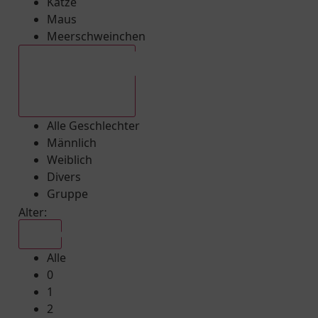
Katze
Maus
Meerschweinchen
Alle Geschlechter
Alle Geschlechter
Männlich
Weiblich
Divers
Gruppe
Alter:
Alle
Alle
0
1
2