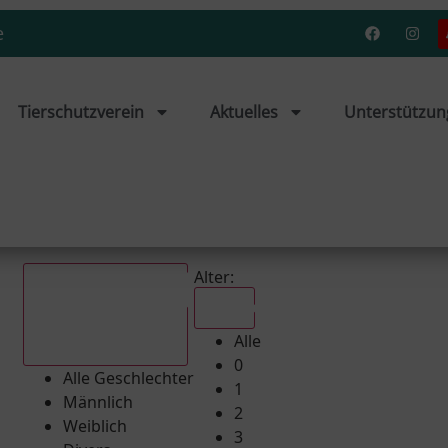
e
Tierschutzverein
Aktuelles
Unterstützun
Alter:
Alle
Alle
Alle Geschlechter
0
Alle Geschlechter
1
Männlich
2
Weiblich
3