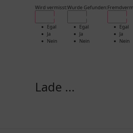
Wird vermisst
:
Wurde Gefunden
:
Fremdverm
Egal
Egal
Egal
Egal
Egal
Egal
Ja
Ja
Ja
Nein
Nein
Nein
Lade ...