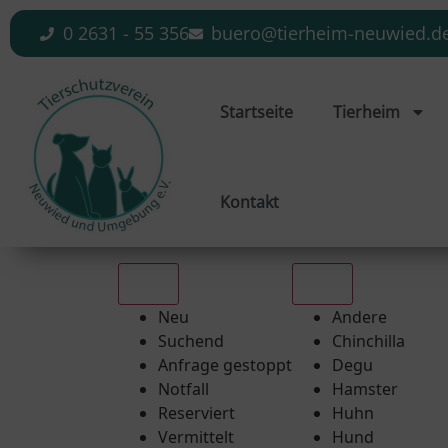
0 2631 - 55 356
buero@tierheim-neuwied.d
Startseite
Tierheim
Kontakt
Alle
Alle
Neu
Andere
Suchend
Chinchilla
Anfrage gestoppt
Degu
Notfall
Hamster
Reserviert
Huhn
Vermittelt
Hund