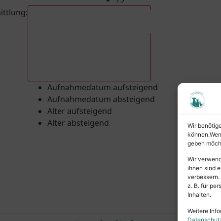
ittlung
:
Aufnahmedatum absteigend
Aufnahmedatum aufsteigend
Aufnahmedatum absteigend
Alter aufsteigend
Alter absteigend
Wir benötig
können.Wenn 
geben möcht
Wir verwend
ihnen sind e
verbessern.
z. B. für p
Inhalten.
Weitere Info
Datenschut