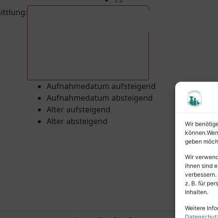
ittlung
:
Aufnahmedatum absteigend
Aufnahmedatum aufsteigend
Aufnahmedatum absteigend
Alter aufsteigend
Alter absteigend
Wir benötig
können.Wenn 
geben möcht
Wir verwend
ihnen sind e
verbessern.
z. B. für p
Inhalten.
Weitere Info
Datenschut