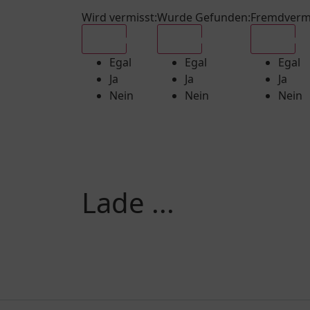
Wird vermisst
:
Wurde Gefunden
:
Fremdverm
Egal
Egal
Egal
Egal
Egal
Egal
Ja
Ja
Ja
Nein
Nein
Nein
Lade ...