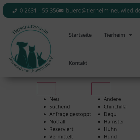
0 2631 - 55 356
buero@tierheim-neuwied.d
Startseite
Tierheim
Kontakt
Alle
Alle
Neu
Andere
Suchend
Chinchilla
Anfrage gestoppt
Degu
Notfall
Hamster
Reserviert
Huhn
Vermittelt
Hund