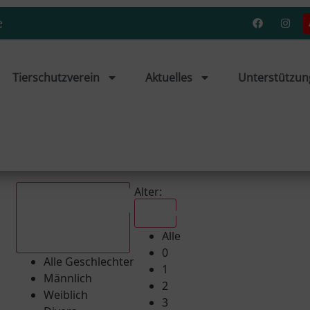
e
Tierschutzverein
Aktuelles
Unterstützun
Alter:
Alle
Alle
Alle Geschlechter
0
Alle Geschlechter
1
Männlich
2
Weiblich
3