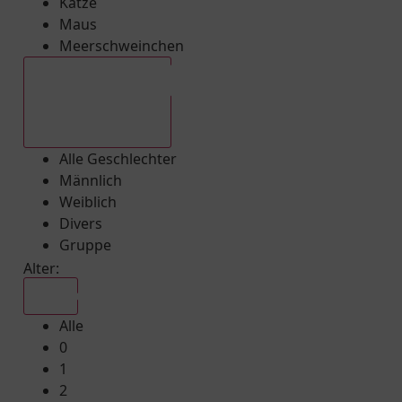
Katze
Maus
Meerschweinchen
Alle Geschlechter
Alle Geschlechter
Männlich
Weiblich
Divers
Gruppe
Alter:
Alle
Alle
0
1
2