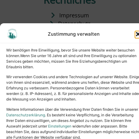
Impressum
Datenschutz
Satzung
Zustimmung verwalten
Vermittlung & Gebühren
Wir benötigen Ihre Einwilligung, bevor Sie unsere Website weiter besuchen
können.Wenn Sie unter 16 Jahre alt sind und Ihre Einwilligung zu optionalen
Services geben möchten, müssen Sie Ihre Erziehungsberechtigten um
Erlaubnis bitten.
Wir verwenden Cookies und andere Technologien auf unserer Website. Einig
von ihnen sind essenziell, während andere uns helfen, diese Website und Ihr
Erfahrung zu verbessern. Personenbezogene Daten können verarbeitet
werden (z. B. IP-Adressen), z. B. für personalisierte Anzeigen und Inhalte ode
die Messung von Anzeigen und Inhalten.
Tel.: (02631) 55356
buero@tierheim-neuwied.de
Weitere Informationen über die Verwendung Ihrer Daten finden Sie in unserer
Ludwigshof 1, 56567 Neuwied
Datenschutzerklärung
. Es besteht keine Verpflichtung, in die Verarbeitung
Ihrer Daten einzuwilligen, um dieses Angebot zu nutzen. Sie können Ihre
Copyright © 2024. All rights reserved.
Auswahl jederzeit unter
Einstellungen
widerrufen oder anpassen. Bitte
beachten Sie, dass aufgrund individueller Einstellungen möglicherweise nich
alle Funktionen der Website verfügbar sind.