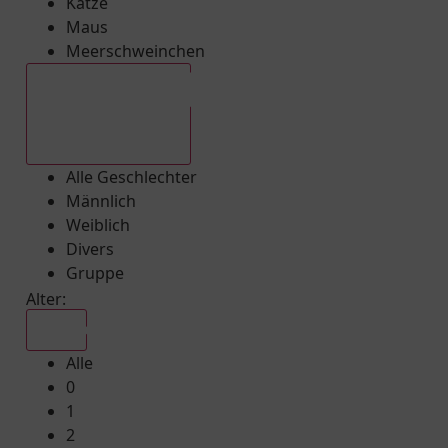
Katze
Maus
Meerschweinchen
Alle Geschlechter
Alle Geschlechter
Männlich
Weiblich
Divers
Gruppe
Alter:
Alle
Alle
0
1
2