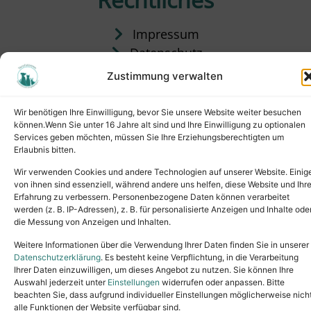
Impressum
Datenschutz
Satzung
Zustimmung verwalten
Vermittlung & Gebühren
Wir benötigen Ihre Einwilligung, bevor Sie unsere Website weiter besuchen
können.Wenn Sie unter 16 Jahre alt sind und Ihre Einwilligung zu optionalen
Services geben möchten, müssen Sie Ihre Erziehungsberechtigten um
Erlaubnis bitten.
Wir verwenden Cookies und andere Technologien auf unserer Website. Einig
von ihnen sind essenziell, während andere uns helfen, diese Website und Ihr
Erfahrung zu verbessern. Personenbezogene Daten können verarbeitet
werden (z. B. IP-Adressen), z. B. für personalisierte Anzeigen und Inhalte ode
die Messung von Anzeigen und Inhalten.
Tel.: (02631) 55356
buero@tierheim-neuwied.de
Weitere Informationen über die Verwendung Ihrer Daten finden Sie in unserer
Ludwigshof 1, 56567 Neuwied
Datenschutzerklärung
. Es besteht keine Verpflichtung, in die Verarbeitung
Ihrer Daten einzuwilligen, um dieses Angebot zu nutzen. Sie können Ihre
Copyright © 2024. All rights reserved.
Auswahl jederzeit unter
Einstellungen
widerrufen oder anpassen. Bitte
beachten Sie, dass aufgrund individueller Einstellungen möglicherweise nich
alle Funktionen der Website verfügbar sind.