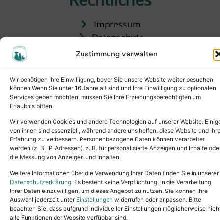
Impressum
Datenschutz
Satzung
Zustimmung verwalten
Vermittlung & Gebühren
Wir benötigen Ihre Einwilligung, bevor Sie unsere Website weiter besuchen
können.Wenn Sie unter 16 Jahre alt sind und Ihre Einwilligung zu optionalen
Services geben möchten, müssen Sie Ihre Erziehungsberechtigten um
Erlaubnis bitten.
Wir verwenden Cookies und andere Technologien auf unserer Website. Einig
von ihnen sind essenziell, während andere uns helfen, diese Website und Ihr
Erfahrung zu verbessern. Personenbezogene Daten können verarbeitet
werden (z. B. IP-Adressen), z. B. für personalisierte Anzeigen und Inhalte ode
die Messung von Anzeigen und Inhalten.
Tel.: (02631) 55356
buero@tierheim-neuwied.de
Weitere Informationen über die Verwendung Ihrer Daten finden Sie in unserer
Ludwigshof 1, 56567 Neuwied
Datenschutzerklärung
. Es besteht keine Verpflichtung, in die Verarbeitung
Ihrer Daten einzuwilligen, um dieses Angebot zu nutzen. Sie können Ihre
Copyright © 2024. All rights reserved.
Auswahl jederzeit unter
Einstellungen
widerrufen oder anpassen. Bitte
beachten Sie, dass aufgrund individueller Einstellungen möglicherweise nich
alle Funktionen der Website verfügbar sind.