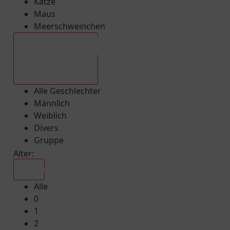
Katze
Maus
Meerschweinchen
Alle Geschlechter
Alle Geschlechter
Männlich
Weiblich
Divers
Gruppe
Alter:
Alle
Alle
0
1
2