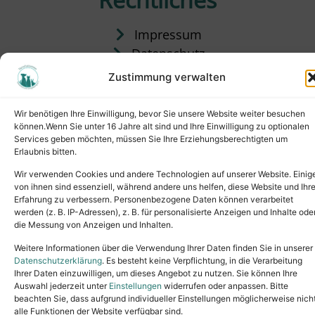
Impressum
Datenschutz
Satzung
Zustimmung verwalten
Vermittlung & Gebühren
Wir benötigen Ihre Einwilligung, bevor Sie unsere Website weiter besuchen
können.Wenn Sie unter 16 Jahre alt sind und Ihre Einwilligung zu optionalen
Services geben möchten, müssen Sie Ihre Erziehungsberechtigten um
Erlaubnis bitten.
Wir verwenden Cookies und andere Technologien auf unserer Website. Einig
von ihnen sind essenziell, während andere uns helfen, diese Website und Ihr
Erfahrung zu verbessern. Personenbezogene Daten können verarbeitet
werden (z. B. IP-Adressen), z. B. für personalisierte Anzeigen und Inhalte ode
die Messung von Anzeigen und Inhalten.
Tel.: (02631) 55356
buero@tierheim-neuwied.de
Weitere Informationen über die Verwendung Ihrer Daten finden Sie in unserer
Ludwigshof 1, 56567 Neuwied
Datenschutzerklärung
. Es besteht keine Verpflichtung, in die Verarbeitung
Ihrer Daten einzuwilligen, um dieses Angebot zu nutzen. Sie können Ihre
Copyright © 2024. All rights reserved.
Auswahl jederzeit unter
Einstellungen
widerrufen oder anpassen. Bitte
beachten Sie, dass aufgrund individueller Einstellungen möglicherweise nich
alle Funktionen der Website verfügbar sind.