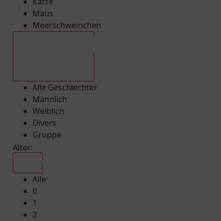
Katze
Maus
Meerschweinchen
Alle Geschlechter
Alle Geschlechter
Männlich
Weiblich
Divers
Gruppe
Alter:
Alle
Alle
0
1
2