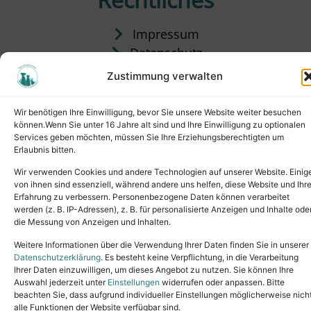
Impressum
Datenschutz
Satzung
Zustimmung verwalten
Vermittlung & Gebühren
Wir benötigen Ihre Einwilligung, bevor Sie unsere Website weiter besuchen
können.Wenn Sie unter 16 Jahre alt sind und Ihre Einwilligung zu optionalen
Services geben möchten, müssen Sie Ihre Erziehungsberechtigten um
Erlaubnis bitten.
Wir verwenden Cookies und andere Technologien auf unserer Website. Einig
von ihnen sind essenziell, während andere uns helfen, diese Website und Ihr
Erfahrung zu verbessern. Personenbezogene Daten können verarbeitet
werden (z. B. IP-Adressen), z. B. für personalisierte Anzeigen und Inhalte ode
die Messung von Anzeigen und Inhalten.
Tel.: (02631) 55356
buero@tierheim-neuwied.de
Weitere Informationen über die Verwendung Ihrer Daten finden Sie in unserer
Ludwigshof 1, 56567 Neuwied
Datenschutzerklärung
. Es besteht keine Verpflichtung, in die Verarbeitung
Ihrer Daten einzuwilligen, um dieses Angebot zu nutzen. Sie können Ihre
Copyright © 2024. All rights reserved.
Auswahl jederzeit unter
Einstellungen
widerrufen oder anpassen. Bitte
beachten Sie, dass aufgrund individueller Einstellungen möglicherweise nich
alle Funktionen der Website verfügbar sind.