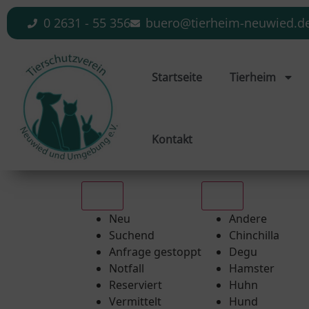
0 2631 - 55 356
buero@tierheim-neuwied.d
Startseite
Tierheim
Kontakt
Alle
Alle
Neu
Andere
Suchend
Chinchilla
Anfrage gestoppt
Degu
Notfall
Hamster
Reserviert
Huhn
Vermittelt
Hund