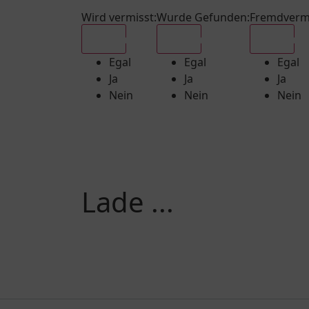
Wird vermisst
:
Wurde Gefunden
:
Fremdverm
Egal
Egal
Egal
Egal
Egal
Egal
Ja
Ja
Ja
Nein
Nein
Nein
Lade ...