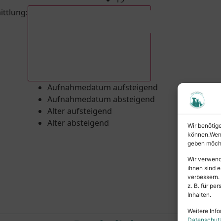
ittlung
:
Aufnahmedatum absteigend
Aufnahmedatum aufsteigend
Aufnahmedatum absteigend
Alter aufsteigend
Alter absteigend
Wir benötig
können.Wenn 
geben möcht
Wir verwend
ihnen sind e
verbessern.
z. B. für p
Inhalten.
Weitere Info
Datenschut