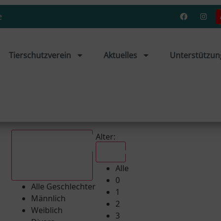
e
Tierschutzverein
Aktuelles
Unterstützun
Alter:
Alle
Alle
Alle Geschlechter
0
Alle Geschlechter
1
Männlich
2
Weiblich
3