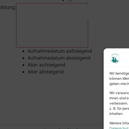
ittlung
:
Aufnahmedatum absteigend
Aufnahmedatum aufsteigend
Aufnahmedatum absteigend
Alter aufsteigend
Alter absteigend
Wir benötig
können.Wenn 
geben möcht
Wir verwend
ihnen sind e
verbessern.
z. B. für p
Inhalten.
Weitere Info
Datenschut