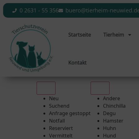
0 2631 - 55 356
buero@tierheim-neuwied.d
Startseite
Tierheim
Kontakt
Alle
Alle
Neu
Andere
Suchend
Chinchilla
Anfrage gestoppt
Degu
Notfall
Hamster
Reserviert
Huhn
Vermittelt
Hund