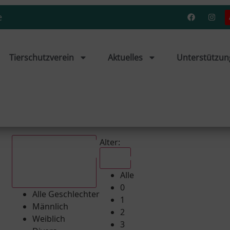
e
Tierschutzverein
Aktuelles
Unterstützun
Alter:
Alle
Alle
Alle Geschlechter
0
Alle Geschlechter
1
Männlich
2
Weiblich
3