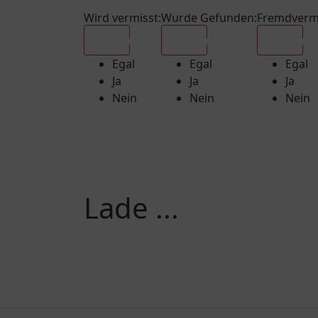
Wird vermisst
:
Wurde Gefunden
:
Fremdverm
Egal
Egal
Egal
Egal
Egal
Egal
Ja
Ja
Ja
Nein
Nein
Nein
Lade ...