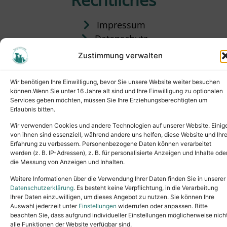
Impressum
Datenschutz
Satzung
Zustimmung verwalten
Vermittlung & Gebühren
Wir benötigen Ihre Einwilligung, bevor Sie unsere Website weiter besuchen
können.Wenn Sie unter 16 Jahre alt sind und Ihre Einwilligung zu optionalen
Services geben möchten, müssen Sie Ihre Erziehungsberechtigten um
Erlaubnis bitten.
Wir verwenden Cookies und andere Technologien auf unserer Website. Einig
von ihnen sind essenziell, während andere uns helfen, diese Website und Ihr
Erfahrung zu verbessern. Personenbezogene Daten können verarbeitet
werden (z. B. IP-Adressen), z. B. für personalisierte Anzeigen und Inhalte ode
die Messung von Anzeigen und Inhalten.
Tel.: (02631) 55356
buero@tierheim-neuwied.de
Weitere Informationen über die Verwendung Ihrer Daten finden Sie in unserer
Ludwigshof 1, 56567 Neuwied
Datenschutzerklärung
. Es besteht keine Verpflichtung, in die Verarbeitung
Ihrer Daten einzuwilligen, um dieses Angebot zu nutzen. Sie können Ihre
Copyright © 2024. All rights reserved.
Auswahl jederzeit unter
Einstellungen
widerrufen oder anpassen. Bitte
beachten Sie, dass aufgrund individueller Einstellungen möglicherweise nich
alle Funktionen der Website verfügbar sind.