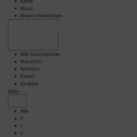
Katze
Maus
Meerschweinchen
Alle Geschlechter
Alle Geschlechter
Männlich
Weiblich
Divers
Gruppe
Alter:
Alle
Alle
0
1
2