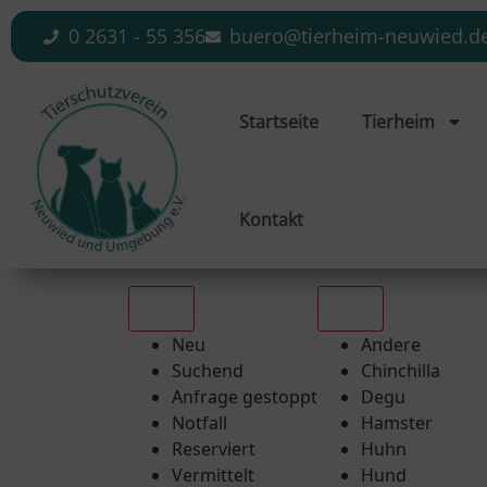
0 2631 - 55 356
buero@tierheim-neuwied.d
Startseite
Tierheim
Kontakt
Alle
Alle
Neu
Andere
Suchend
Chinchilla
Anfrage gestoppt
Degu
Notfall
Hamster
Reserviert
Huhn
Vermittelt
Hund