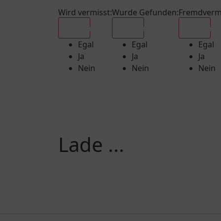
Wird vermisst
:
Wurde Gefunden
:
Fremdverm
Egal
Egal
Egal
Egal
Egal
Egal
Ja
Ja
Ja
Nein
Nein
Nein
Lade ...