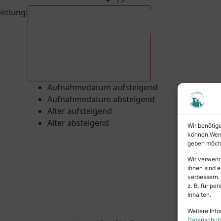
ittlung
:
Aufnahmedatum absteigend
Aufnahmedatum aufsteigend
Aufnahmedatum absteigend
Alter aufsteigend
Alter absteigend
Wir benötig
können.Wenn 
geben möcht
Wir verwend
ihnen sind e
verbessern.
z. B. für p
Inhalten.
Weitere Info
Datenschut