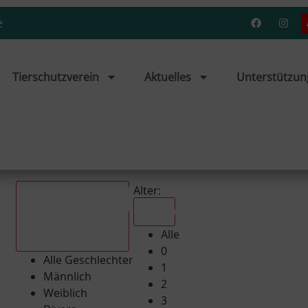
e
Tierschutzverein
Aktuelles
Unterstützun
Alter:
Alle
Alle
Alle Geschlechter
0
Alle Geschlechter
1
Männlich
2
Weiblich
3