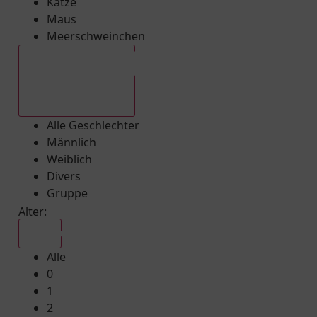
Katze
Maus
Meerschweinchen
Alle Geschlechter
Alle Geschlechter
Männlich
Weiblich
Divers
Gruppe
Alter:
Alle
Alle
0
1
2