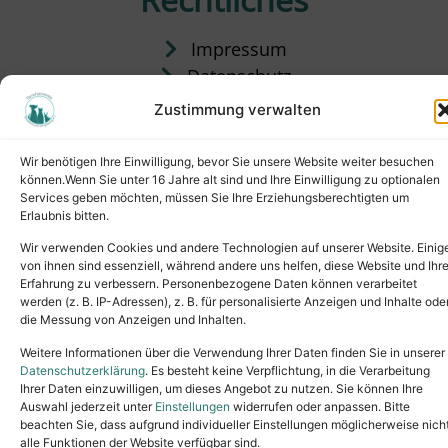
Impressum
Datenschutz
Satzung
Zustimmung verwalten
Vermittlung & Gebühren
Wir benötigen Ihre Einwilligung, bevor Sie unsere Website weiter besuchen
können.Wenn Sie unter 16 Jahre alt sind und Ihre Einwilligung zu optionalen
Services geben möchten, müssen Sie Ihre Erziehungsberechtigten um
Erlaubnis bitten.
Wir verwenden Cookies und andere Technologien auf unserer Website. Einig
von ihnen sind essenziell, während andere uns helfen, diese Website und Ihr
Erfahrung zu verbessern. Personenbezogene Daten können verarbeitet
werden (z. B. IP-Adressen), z. B. für personalisierte Anzeigen und Inhalte ode
die Messung von Anzeigen und Inhalten.
Tel.: (02631) 55356
buero@tierheim-neuwied.de
Weitere Informationen über die Verwendung Ihrer Daten finden Sie in unserer
Ludwigshof 1, 56567 Neuwied
Datenschutzerklärung
. Es besteht keine Verpflichtung, in die Verarbeitung
Ihrer Daten einzuwilligen, um dieses Angebot zu nutzen. Sie können Ihre
Copyright © 2024. All rights reserved.
Auswahl jederzeit unter
Einstellungen
widerrufen oder anpassen. Bitte
beachten Sie, dass aufgrund individueller Einstellungen möglicherweise nich
alle Funktionen der Website verfügbar sind.