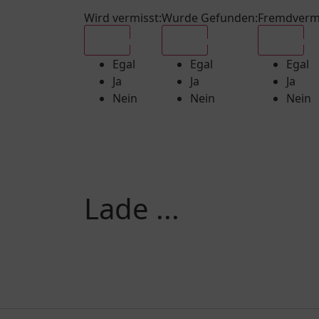
Wird vermisst
:
Wurde Gefunden
:
Fremdverm
Egal
Egal
Egal
Egal
Egal
Egal
Ja
Ja
Ja
Nein
Nein
Nein
Lade ...