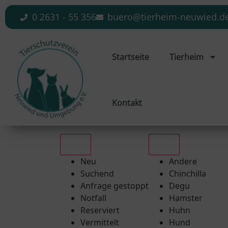
0 2631 - 55 356
buero@tierheim-neuwied.d
Startseite
Tierheim
Kontakt
Alle
Alle
Neu
Andere
Suchend
Chinchilla
Anfrage gestoppt
Degu
Notfall
Hamster
Reserviert
Huhn
Vermittelt
Hund