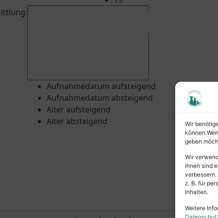
ittlung
:
Aufnahmedatum absteigend
Aufnahmedatum aufsteigend
Aufnahmedatum absteigend
Alter aufsteigend
Alter absteigend
Wir benötig
können.Wenn 
geben möcht
Wir verwend
ihnen sind e
verbessern.
z. B. für p
Inhalten.
Weitere Info
Datenschut