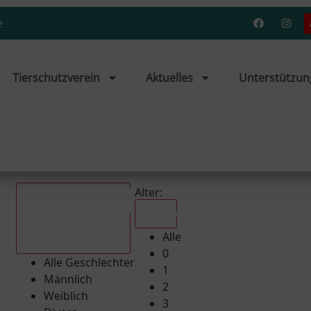
e
Tierschutzverein
Aktuelles
Unterstützun
Alter:
Alle
Alle
Alle Geschlechter
0
Alle Geschlechter
1
Männlich
2
Weiblich
3