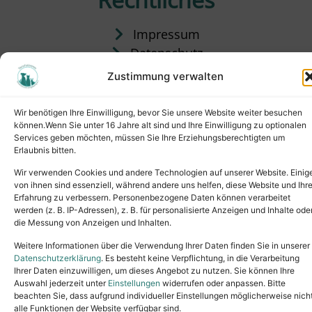
Impressum
Datenschutz
Satzung
Zustimmung verwalten
Vermittlung & Gebühren
Wir benötigen Ihre Einwilligung, bevor Sie unsere Website weiter besuchen
können.Wenn Sie unter 16 Jahre alt sind und Ihre Einwilligung zu optionalen
Services geben möchten, müssen Sie Ihre Erziehungsberechtigten um
Erlaubnis bitten.
Wir verwenden Cookies und andere Technologien auf unserer Website. Einig
von ihnen sind essenziell, während andere uns helfen, diese Website und Ihr
Erfahrung zu verbessern. Personenbezogene Daten können verarbeitet
werden (z. B. IP-Adressen), z. B. für personalisierte Anzeigen und Inhalte ode
die Messung von Anzeigen und Inhalten.
Tel.: (02631) 55356
buero@tierheim-neuwied.de
Weitere Informationen über die Verwendung Ihrer Daten finden Sie in unserer
Ludwigshof 1, 56567 Neuwied
Datenschutzerklärung
. Es besteht keine Verpflichtung, in die Verarbeitung
Ihrer Daten einzuwilligen, um dieses Angebot zu nutzen. Sie können Ihre
Copyright © 2024. All rights reserved.
Auswahl jederzeit unter
Einstellungen
widerrufen oder anpassen. Bitte
beachten Sie, dass aufgrund individueller Einstellungen möglicherweise nich
alle Funktionen der Website verfügbar sind.