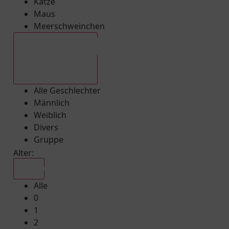
Katze
Maus
Meerschweinchen
Alle Geschlechter
Alle Geschlechter
Männlich
Weiblich
Divers
Gruppe
Alter:
Alle
Alle
0
1
2