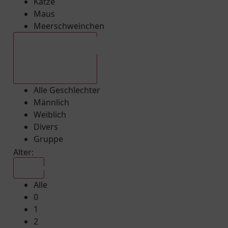
Katze
Maus
Meerschweinchen
Alle Geschlechter
Alle Geschlechter
Männlich
Weiblich
Divers
Gruppe
Alter:
Alle
Alle
0
1
2