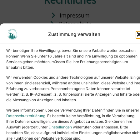
Impressum
Datenschutz
Satzung
Zustimmung verwalten
Vermittlung & Gebühren
Wir benötigen Ihre Einwilligung, bevor Sie unsere Website weiter besuchen
können.Wenn Sie unter 16 Jahre alt sind und Ihre Einwilligung zu optionalen
Services geben möchten, müssen Sie Ihre Erziehungsberechtigten um
Erlaubnis bitten.
Wir verwenden Cookies und andere Technologien auf unserer Website. Einig
von ihnen sind essenziell, während andere uns helfen, diese Website und Ihr
Erfahrung zu verbessern. Personenbezogene Daten können verarbeitet
werden (z. B. IP-Adressen), z. B. für personalisierte Anzeigen und Inhalte ode
die Messung von Anzeigen und Inhalten.
Tel.: (02631) 55356
buero@tierheim-neuwied.de
Weitere Informationen über die Verwendung Ihrer Daten finden Sie in unserer
Ludwigshof 1, 56567 Neuwied
Datenschutzerklärung
. Es besteht keine Verpflichtung, in die Verarbeitung
Ihrer Daten einzuwilligen, um dieses Angebot zu nutzen. Sie können Ihre
Copyright © 2024. All rights reserved.
Auswahl jederzeit unter
Einstellungen
widerrufen oder anpassen. Bitte
beachten Sie, dass aufgrund individueller Einstellungen möglicherweise nich
alle Funktionen der Website verfügbar sind.