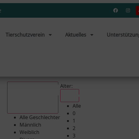
e
Tierschutzverein
Aktuelles
Unterstützun
Alter:
Alle
Alle
Alle Geschlechter
0
Alle Geschlechter
1
Männlich
2
Weiblich
3