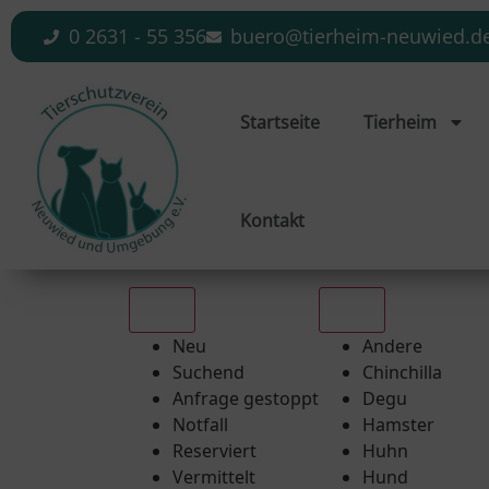
0 2631 - 55 356
buero@tierheim-neuwied.d
Startseite
Tierheim
Kontakt
Alle
Alle
Neu
Andere
Suchend
Chinchilla
Anfrage gestoppt
Degu
Notfall
Hamster
Reserviert
Huhn
Vermittelt
Hund