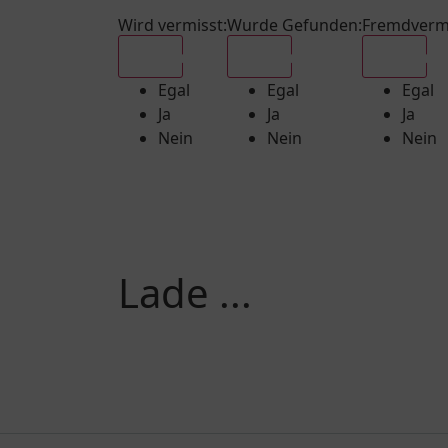
Wird vermisst
:
Wurde Gefunden
:
Fremdverm
Egal
Egal
Egal
Egal
Egal
Egal
Ja
Ja
Ja
Nein
Nein
Nein
Lade ...