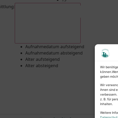
ittlung
:
Aufnahmedatum absteigend
Aufnahmedatum aufsteigend
Aufnahmedatum absteigend
Alter aufsteigend
Alter absteigend
Wir benötig
können.Wenn 
geben möcht
Wir verwend
ihnen sind e
verbessern.
z. B. für p
Inhalten.
Weitere Info
Datenschut