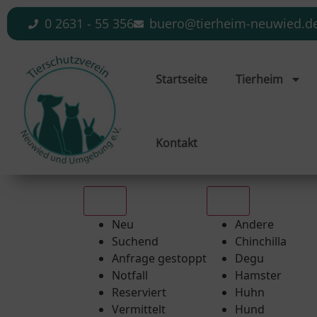
0 2631 - 55 356
buero@tierheim-neuwied.d
Startseite
Tierheim
Kontakt
Alle
Alle
Neu
Andere
Suchend
Chinchilla
Anfrage gestoppt
Degu
Notfall
Hamster
Reserviert
Huhn
Vermittelt
Hund