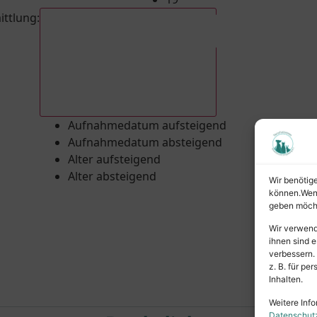
ittlung
:
Aufnahmedatum absteigend
Aufnahmedatum aufsteigend
Aufnahmedatum absteigend
Alter aufsteigend
Alter absteigend
Wir benötig
können.Wenn 
geben möcht
Wir verwend
ihnen sind e
verbessern.
z. B. für p
Inhalten.
Weitere Info
Datenschut