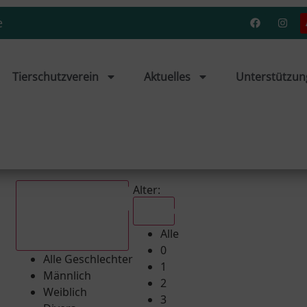
e
Tierschutzverein
Aktuelles
Unterstützun
Alter:
Alle
Alle
Alle Geschlechter
0
Alle Geschlechter
1
Männlich
2
Weiblich
3