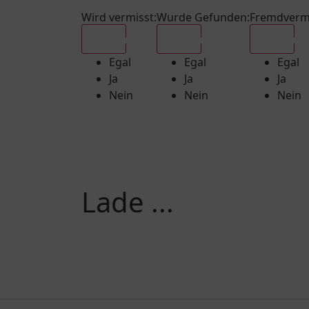
Wird vermisst
:
Wurde Gefunden
:
Fremdverm
Egal
Egal
Egal
Egal
Egal
Egal
Ja
Ja
Ja
Nein
Nein
Nein
Lade ...