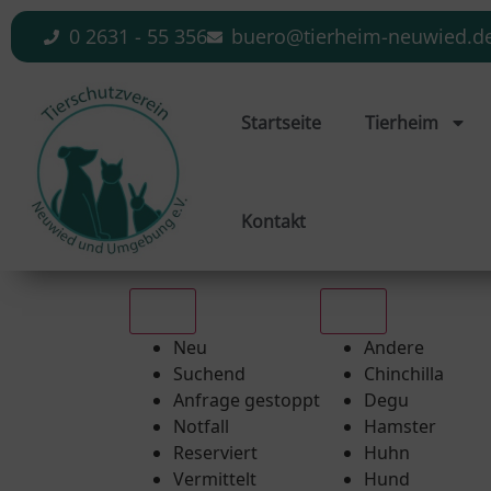
0 2631 - 55 356
buero@tierheim-neuwied.d
Startseite
Tierheim
Kontakt
Alle
Alle
Neu
Andere
Suchend
Chinchilla
Anfrage gestoppt
Degu
Notfall
Hamster
Reserviert
Huhn
Vermittelt
Hund