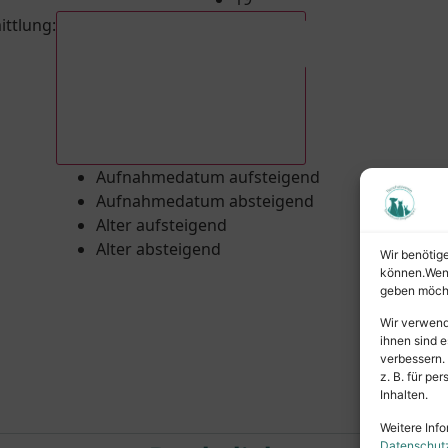
ittlung
:
Aufnahmedatum absteigend
Aufnahmedatum aufsteigend
Aufnahmedatum absteigend
Alter aufsteigend
Alter absteigend
Wir benötig
können.Wenn 
geben möcht
Wir verwend
ihnen sind e
verbessern.
z. B. für p
Inhalten.
Weitere Info
Datenschut