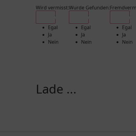
Wird vermisst
:
Wurde Gefunden
:
Fremdverm
Egal
Egal
Egal
Egal
Egal
Egal
Ja
Ja
Ja
Nein
Nein
Nein
Lade ...