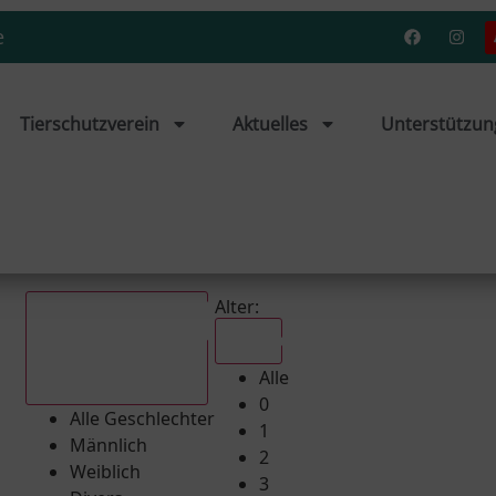
e
Tierschutzverein
Aktuelles
Unterstützun
Alter:
Alle
Alle
Alle Geschlechter
0
Alle Geschlechter
1
Männlich
2
Weiblich
3