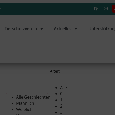
e
Tierschutzverein
Aktuelles
Unterstützun
Alter:
Alle
Alle
Alle Geschlechter
0
Alle Geschlechter
1
Männlich
2
Weiblich
3