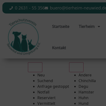
0 2631 - 55 356
buero@tierheim-neuwied.d
Startseite
Tierheim
Kontakt
Alle
Alle
Neu
Andere
Suchend
Chinchilla
Anfrage gestoppt
Degu
Notfall
Hamster
Reserviert
Huhn
Vermittelt
Hund