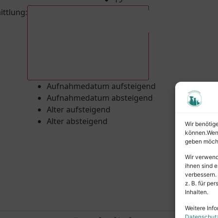
ittlung
:
Aufnahmedatum absteigend
Aufnahmedatum aufsteigend
Aufnahmedatum absteigend
Alter aufsteigend
Alter absteigend
Wir benötig
können.Wenn 
geben möcht
Wir verwend
ihnen sind e
verbessern.
z. B. für p
Inhalten.
Weitere Info
Datenschut