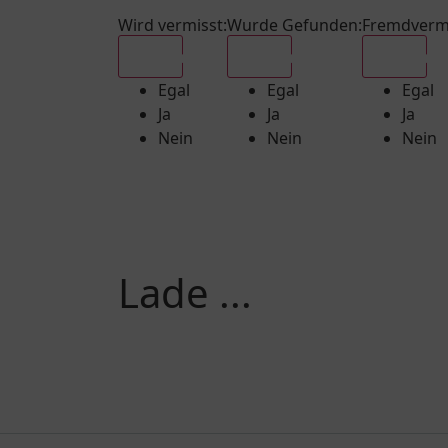
Wird vermisst
:
Wurde Gefunden
:
Fremdverm
Egal
Egal
Egal
Egal
Egal
Egal
Ja
Ja
Ja
Nein
Nein
Nein
Lade ...