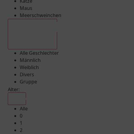
Katze
Maus
Meerschweinchen
Alle Geschlechter
Alle Geschlechter
Männlich
Weiblich
Divers
Gruppe
Alter:
Alle
Alle
0
1
2