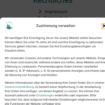
Impressum
Datenschutz
Satzung
Zustimmung verwalten
Vermittlung & Gebühren
Wir benötigen Ihre Einwilligung, bevor Sie unsere Website weiter besuchen
können.Wenn Sie unter 16 Jahre alt sind und Ihre Einwilligung zu optionalen
Services geben möchten, müssen Sie Ihre Erziehungsberechtigten um
Erlaubnis bitten.
Wir verwenden Cookies und andere Technologien auf unserer Website. Einig
von ihnen sind essenziell, während andere uns helfen, diese Website und Ihr
Erfahrung zu verbessern. Personenbezogene Daten können verarbeitet
werden (z. B. IP-Adressen), z. B. für personalisierte Anzeigen und Inhalte ode
die Messung von Anzeigen und Inhalten.
Tel.: (02631) 55356
buero@tierheim-neuwied.de
Weitere Informationen über die Verwendung Ihrer Daten finden Sie in unserer
Ludwigshof 1, 56567 Neuwied
Datenschutzerklärung
. Es besteht keine Verpflichtung, in die Verarbeitung
Ihrer Daten einzuwilligen, um dieses Angebot zu nutzen. Sie können Ihre
Copyright © 2024. All rights reserved.
Auswahl jederzeit unter
Einstellungen
widerrufen oder anpassen. Bitte
beachten Sie, dass aufgrund individueller Einstellungen möglicherweise nich
alle Funktionen der Website verfügbar sind.