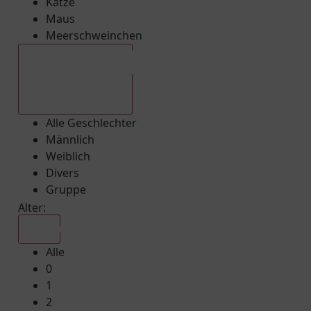
Katze
Maus
Meerschweinchen
Alle Geschlechter
Alle Geschlechter
Männlich
Weiblich
Divers
Gruppe
Alter:
Alle
Alle
0
1
2