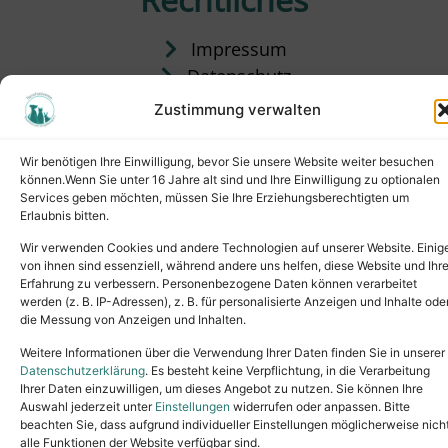
Impressum
Datenschutz
Satzung
Zustimmung verwalten
Vermittlung & Gebühren
Wir benötigen Ihre Einwilligung, bevor Sie unsere Website weiter besuchen
können.Wenn Sie unter 16 Jahre alt sind und Ihre Einwilligung zu optionalen
Services geben möchten, müssen Sie Ihre Erziehungsberechtigten um
Erlaubnis bitten.
Wir verwenden Cookies und andere Technologien auf unserer Website. Einig
von ihnen sind essenziell, während andere uns helfen, diese Website und Ihr
Erfahrung zu verbessern. Personenbezogene Daten können verarbeitet
werden (z. B. IP-Adressen), z. B. für personalisierte Anzeigen und Inhalte ode
die Messung von Anzeigen und Inhalten.
Tel.: (02631) 55356
buero@tierheim-neuwied.de
Weitere Informationen über die Verwendung Ihrer Daten finden Sie in unserer
Ludwigshof 1, 56567 Neuwied
Datenschutzerklärung
. Es besteht keine Verpflichtung, in die Verarbeitung
Ihrer Daten einzuwilligen, um dieses Angebot zu nutzen. Sie können Ihre
Copyright © 2024. All rights reserved.
Auswahl jederzeit unter
Einstellungen
widerrufen oder anpassen. Bitte
beachten Sie, dass aufgrund individueller Einstellungen möglicherweise nich
alle Funktionen der Website verfügbar sind.