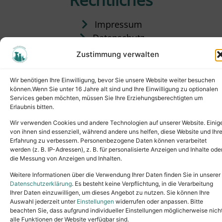
Impressum
Datenschutz
Satzung
Zustimmung verwalten
Vermittlung & Gebühren
Wir benötigen Ihre Einwilligung, bevor Sie unsere Website weiter besuchen
können.Wenn Sie unter 16 Jahre alt sind und Ihre Einwilligung zu optionalen
Services geben möchten, müssen Sie Ihre Erziehungsberechtigten um
Erlaubnis bitten.
Wir verwenden Cookies und andere Technologien auf unserer Website. Einig
von ihnen sind essenziell, während andere uns helfen, diese Website und Ihr
Erfahrung zu verbessern. Personenbezogene Daten können verarbeitet
werden (z. B. IP-Adressen), z. B. für personalisierte Anzeigen und Inhalte ode
die Messung von Anzeigen und Inhalten.
Tel.: (02631) 55356
buero@tierheim-neuwied.de
Weitere Informationen über die Verwendung Ihrer Daten finden Sie in unserer
Ludwigshof 1, 56567 Neuwied
Datenschutzerklärung
. Es besteht keine Verpflichtung, in die Verarbeitung
Ihrer Daten einzuwilligen, um dieses Angebot zu nutzen. Sie können Ihre
Copyright © 2024. All rights reserved.
Auswahl jederzeit unter
Einstellungen
widerrufen oder anpassen. Bitte
beachten Sie, dass aufgrund individueller Einstellungen möglicherweise nich
alle Funktionen der Website verfügbar sind.