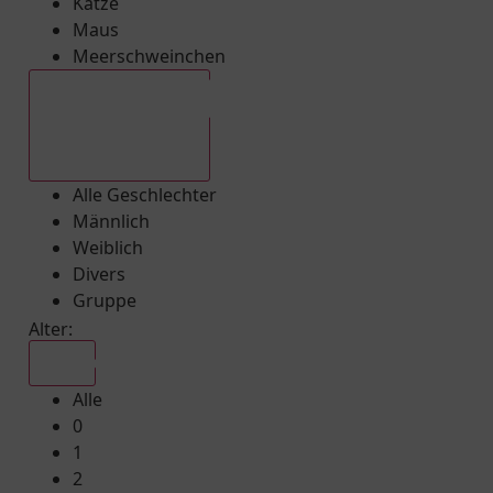
Katze
Maus
Meerschweinchen
Alle Geschlechter
Alle Geschlechter
Männlich
Weiblich
Divers
Gruppe
Alter:
Alle
Alle
0
1
2