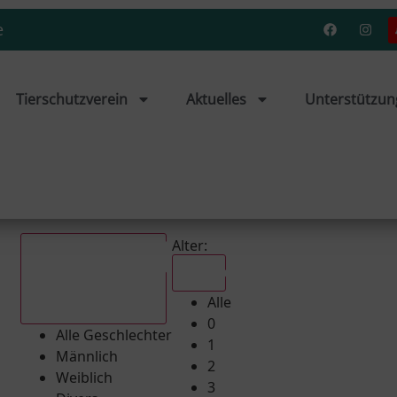
e
Tierschutzverein
Aktuelles
Unterstützun
Alter:
Alle
Alle
Alle Geschlechter
0
Alle Geschlechter
1
Männlich
2
Weiblich
3