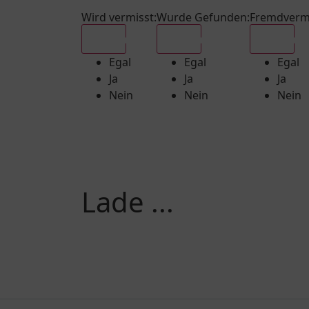
Wird vermisst
:
Wurde Gefunden
:
Fremdverm
Egal
Egal
Egal
Egal
Egal
Egal
Ja
Ja
Ja
Nein
Nein
Nein
Lade ...