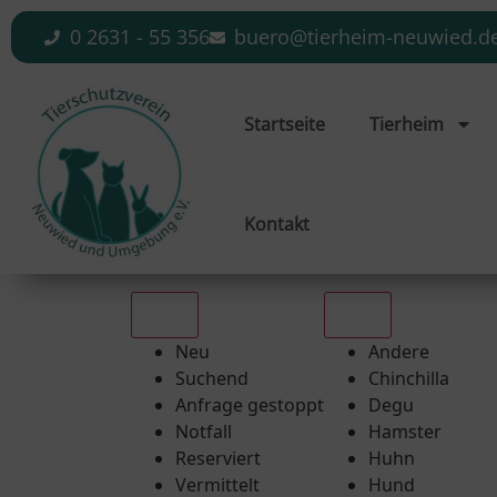
0 2631 - 55 356
buero@tierheim-neuwied.d
Startseite
Tierheim
Kontakt
Alle
Alle
Neu
Andere
Suchend
Chinchilla
Anfrage gestoppt
Degu
Notfall
Hamster
Reserviert
Huhn
Vermittelt
Hund