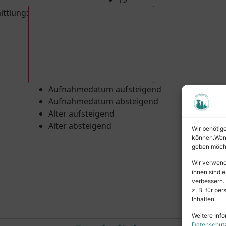
ittlung
:
Aufnahmedatum absteigend
Aufnahmedatum aufsteigend
Aufnahmedatum absteigend
Alter aufsteigend
Alter absteigend
Wir benötig
können.Wenn 
geben möcht
Wir verwend
ihnen sind e
verbessern.
z. B. für p
Inhalten.
Weitere Info
Datenschut