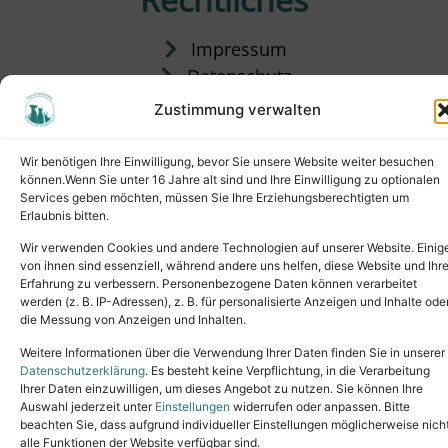
Impressum
Datenschutz
Satzung
Zustimmung verwalten
Vermittlung & Gebühren
Wir benötigen Ihre Einwilligung, bevor Sie unsere Website weiter besuchen
können.Wenn Sie unter 16 Jahre alt sind und Ihre Einwilligung zu optionalen
Services geben möchten, müssen Sie Ihre Erziehungsberechtigten um
Erlaubnis bitten.
Wir verwenden Cookies und andere Technologien auf unserer Website. Einig
von ihnen sind essenziell, während andere uns helfen, diese Website und Ihr
Erfahrung zu verbessern. Personenbezogene Daten können verarbeitet
werden (z. B. IP-Adressen), z. B. für personalisierte Anzeigen und Inhalte ode
die Messung von Anzeigen und Inhalten.
Tel.: (02631) 55356
buero@tierheim-neuwied.de
Weitere Informationen über die Verwendung Ihrer Daten finden Sie in unserer
Ludwigshof 1, 56567 Neuwied
Datenschutzerklärung
. Es besteht keine Verpflichtung, in die Verarbeitung
Ihrer Daten einzuwilligen, um dieses Angebot zu nutzen. Sie können Ihre
Copyright © 2024. All rights reserved.
Auswahl jederzeit unter
Einstellungen
widerrufen oder anpassen. Bitte
beachten Sie, dass aufgrund individueller Einstellungen möglicherweise nich
alle Funktionen der Website verfügbar sind.