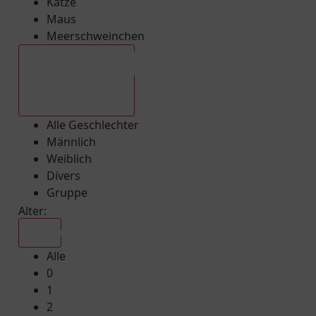
Katze
Maus
Meerschweinchen
Alle Geschlechter
Alle Geschlechter
Männlich
Weiblich
Divers
Gruppe
Alter:
Alle
Alle
0
1
2