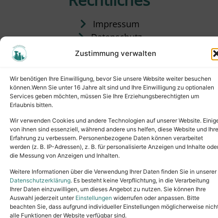
Impressum
Datenschutz
Satzung
Zustimmung verwalten
Vermittlung & Gebühren
Wir benötigen Ihre Einwilligung, bevor Sie unsere Website weiter besuchen
können.Wenn Sie unter 16 Jahre alt sind und Ihre Einwilligung zu optionalen
Services geben möchten, müssen Sie Ihre Erziehungsberechtigten um
Erlaubnis bitten.
Wir verwenden Cookies und andere Technologien auf unserer Website. Einig
von ihnen sind essenziell, während andere uns helfen, diese Website und Ihr
Erfahrung zu verbessern. Personenbezogene Daten können verarbeitet
werden (z. B. IP-Adressen), z. B. für personalisierte Anzeigen und Inhalte ode
die Messung von Anzeigen und Inhalten.
Tel.: (02631) 55356
buero@tierheim-neuwied.de
Weitere Informationen über die Verwendung Ihrer Daten finden Sie in unserer
Ludwigshof 1, 56567 Neuwied
Datenschutzerklärung
. Es besteht keine Verpflichtung, in die Verarbeitung
Ihrer Daten einzuwilligen, um dieses Angebot zu nutzen. Sie können Ihre
Copyright © 2024. All rights reserved.
Auswahl jederzeit unter
Einstellungen
widerrufen oder anpassen. Bitte
beachten Sie, dass aufgrund individueller Einstellungen möglicherweise nich
alle Funktionen der Website verfügbar sind.