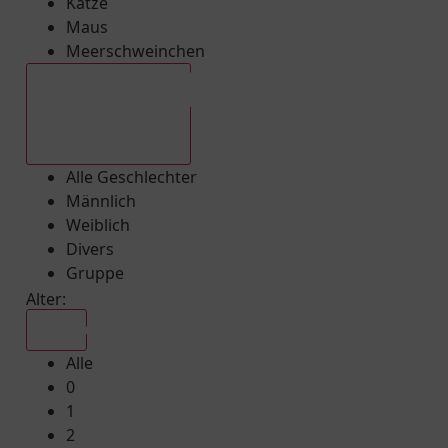
Katze
Maus
Meerschweinchen
Alle Geschlechter
Alle Geschlechter
Männlich
Weiblich
Divers
Gruppe
Alter:
Alle
Alle
0
1
2