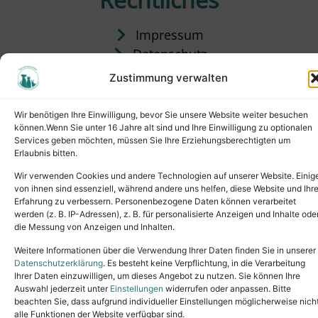
Impressum
Datenschutz
Satzung
Zustimmung verwalten
Vermittlung & Gebühren
Wir benötigen Ihre Einwilligung, bevor Sie unsere Website weiter besuchen
können.Wenn Sie unter 16 Jahre alt sind und Ihre Einwilligung zu optionalen
Services geben möchten, müssen Sie Ihre Erziehungsberechtigten um
Erlaubnis bitten.
Wir verwenden Cookies und andere Technologien auf unserer Website. Einig
von ihnen sind essenziell, während andere uns helfen, diese Website und Ihr
Erfahrung zu verbessern. Personenbezogene Daten können verarbeitet
werden (z. B. IP-Adressen), z. B. für personalisierte Anzeigen und Inhalte ode
die Messung von Anzeigen und Inhalten.
Tel.: (02631) 55356
buero@tierheim-neuwied.de
Weitere Informationen über die Verwendung Ihrer Daten finden Sie in unserer
Ludwigshof 1, 56567 Neuwied
Datenschutzerklärung
. Es besteht keine Verpflichtung, in die Verarbeitung
Ihrer Daten einzuwilligen, um dieses Angebot zu nutzen. Sie können Ihre
Copyright © 2024. All rights reserved.
Auswahl jederzeit unter
Einstellungen
widerrufen oder anpassen. Bitte
beachten Sie, dass aufgrund individueller Einstellungen möglicherweise nich
alle Funktionen der Website verfügbar sind.