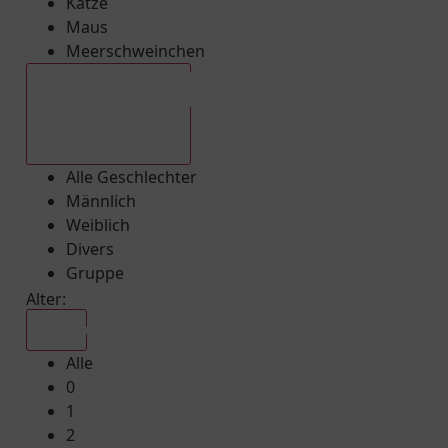
Katze
Maus
Meerschweinchen
Alle Geschlechter
Alle Geschlechter
Männlich
Weiblich
Divers
Gruppe
Alter:
Alle
Alle
0
1
2