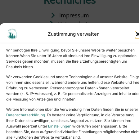
Impressum
Datenschutz
Satzung
Zustimmung verwalten
Vermittlung & Gebühren
Wir benötigen Ihre Einwilligung, bevor Sie unsere Website weiter besuchen
können.Wenn Sie unter 16 Jahre alt sind und Ihre Einwilligung zu optionalen
Services geben möchten, müssen Sie Ihre Erziehungsberechtigten um
Erlaubnis bitten.
Wir verwenden Cookies und andere Technologien auf unserer Website. Einig
von ihnen sind essenziell, während andere uns helfen, diese Website und Ihr
Erfahrung zu verbessern. Personenbezogene Daten können verarbeitet
werden (z. B. IP-Adressen), z. B. für personalisierte Anzeigen und Inhalte ode
die Messung von Anzeigen und Inhalten.
Tel.: (02631) 55356
buero@tierheim-neuwied.de
Weitere Informationen über die Verwendung Ihrer Daten finden Sie in unserer
Ludwigshof 1, 56567 Neuwied
Datenschutzerklärung
. Es besteht keine Verpflichtung, in die Verarbeitung
Ihrer Daten einzuwilligen, um dieses Angebot zu nutzen. Sie können Ihre
Copyright © 2024. All rights reserved.
Auswahl jederzeit unter
Einstellungen
widerrufen oder anpassen. Bitte
beachten Sie, dass aufgrund individueller Einstellungen möglicherweise nich
alle Funktionen der Website verfügbar sind.