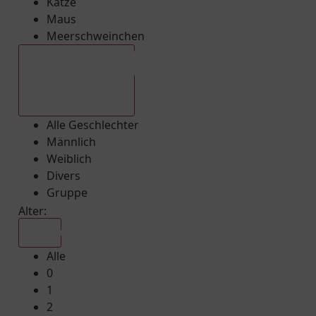
Katze
Maus
Meerschweinchen
Alle Geschlechter
Alle Geschlechter
Männlich
Weiblich
Divers
Gruppe
Alter:
Alle
Alle
0
1
2