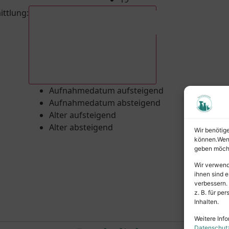
ittlung
:
Aufnahmedatum absteigend
Aufnahmedatum aufsteigend
Aufnahmedatum absteigend
Alter aufsteigend
Alter absteigend
Wir benötig
können.Wenn 
geben möcht
Wir verwend
ihnen sind e
verbessern.
z. B. für p
Inhalten.
Weitere Info
Datenschut