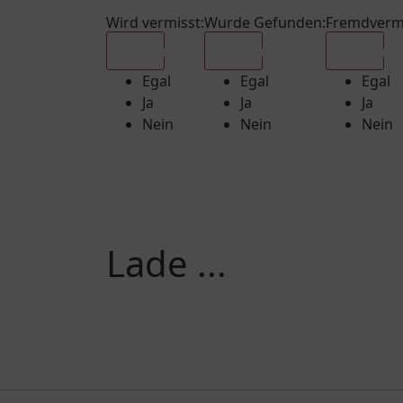
Wird vermisst
:
Wurde Gefunden
:
Fremdverm
Egal
Egal
Egal
Egal
Egal
Egal
Ja
Ja
Ja
Nein
Nein
Nein
Lade ...