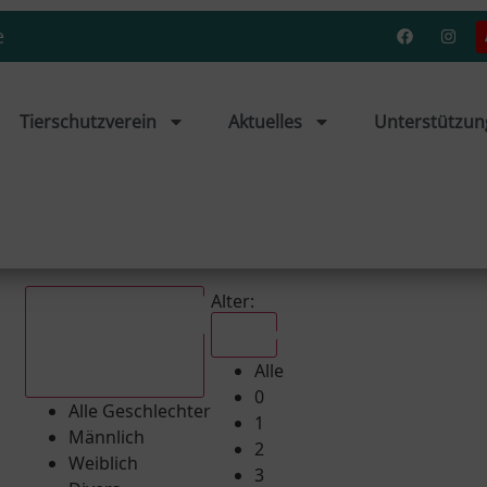
e
Tierschutzverein
Aktuelles
Unterstützun
Alter:
Alle
Alle
Alle Geschlechter
0
Alle Geschlechter
1
Männlich
2
Weiblich
3