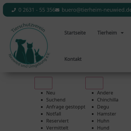
0 2631 - 55 356
buero@tierheim-neuwied.d
Startseite
Tierheim
Kontakt
Alle
Alle
Neu
Andere
Suchend
Chinchilla
Anfrage gestoppt
Degu
Notfall
Hamster
Reserviert
Huhn
Vermittelt
Hund